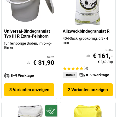
Universal-Bindegranulat
Allzweckbindegranulat R
Typ III R Extra-Feinkorn
40-l-Sack, grobkörnig, 0,3 - 4
mm
für feinporige Böden, im 5-kg-
Eimer
Netto
€ 161,-
ab
Netto
€ 31,90
€ 2,60
/
kg
ab
(4)
8–9 Werktage
+Bonus
8–9 Werktage
3 Varianten anzeigen
2 Varianten anzeigen