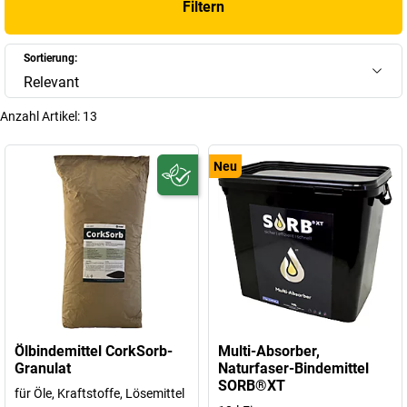
Filtern
Reinigung und sichere Entsorgung verschütteter Substanzen.
+
Mehr anzeigen
Sortierung:
Relevant
Anzahl Artikel:
13
Neu
Ölbindemittel CorkSorb-
Multi-Absorber,
Granulat
Naturfaser-Bindemittel
SORB®XT
für Öle, Kraftstoffe, Lösemittel