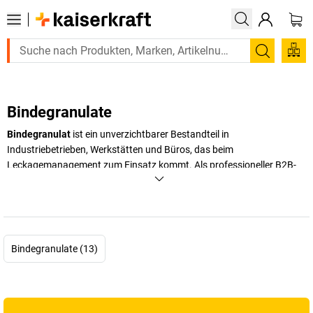
Suchen
Bindegranulate
Bindegranulat
ist ein unverzichtbarer Bestandteil in
Industriebetrieben, Werkstätten und Büros, das beim
Leckagemanagement
zum Einsatz kommt. Als professioneller B2B-
Lieferant bieten wir Ihnen hochwertige
Bindemittel
, die schnell und
zuverlässig Öle, Chemikalien und andere Flüssigkeiten, die im
Gefahrstoffhandling
ein Thema sind, aufsaugen. Unsere
Bindegranulate
zeichnen sich durch ihre hohe Saugfähigkeit und
einfache Handhabung aus, wodurch Sie Arbeitsunfälle vermeiden
Bindegranulate (13)
und gesetzliche Sicherheitsvorschriften erfüllen. Dank der
verschiedenen Korngrößen und Zusammensetzungen finden Sie für
jeden Anwendungsbereich das passende Produkt. Die professionelle
Qualität unserer
Bindegranulate
gewährleistet eine effektive