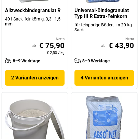
Allzweckbindegranulat R
Universal-Bindegranulat
Typ III R Extra-Feinkorn
40-l-Sack, feinkörnig, 0,3 - 1,5
mm
für feinporige Böden, im 20-kg-
Sack
Netto
Netto
€ 75,90
€ 43,90
ab
ab
€ 2,53
/
kg
8–9 Werktage
8–9 Werktage
2 Varianten anzeigen
4 Varianten anzeigen