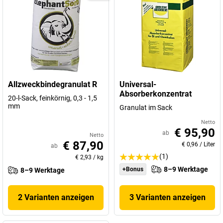
Allzweckbindegranulat R
Universal-
Absorberkonzentrat
20-l-Sack, feinkörnig, 0,3 - 1,5
mm
Granulat im Sack
Netto
€ 95,90
ab
Netto
€ 87,90
€ 0,96
/
Liter
ab
(1)
€ 2,93
/
kg
8–9 Werktage
+Bonus
8–9 Werktage
2 Varianten anzeigen
3 Varianten anzeigen