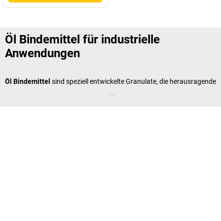
Öl Bindemittel für industrielle
Anwendungen
Öl Bindemittel
sind speziell entwickelte Granulate, die herausragende
Leistung beim Aufsaugen von Mineralölen, Hydraulikölen und
anderen erdölbasierten Produkten zeigen. Diese hochspezialisierten
Bindemittel
verwenden hydrophobe Eigenschaften, um selektiv nur
Öl aufzunehmen, während Wasser abgestoßen wird. Die Anwendung
erfolgt durch einfaches Aufstreuen auf die verschüttete Flüssigkeit,
wobei das Granulat die Substanz innerhalb weniger Minuten
vollständig aufsaugt. Besonders in der Automobilindustrie,
Maschinenbau und bei Wartungsarbeiten sind diese
Bindemittel
unverzichtbar. Moderne
Öl Bindemittel
bestehen häufig aus
natürlichen Materialien wie Maisspindel oder mineralischen
Komponenten und bieten durch ihre hohe Saugkapazität eine
effiziente Lösung.