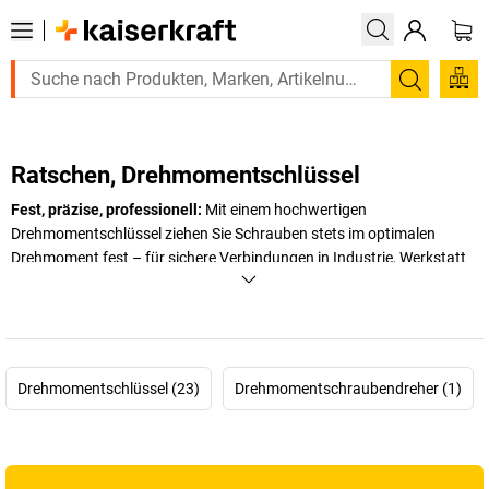
Suchen
Ratschen, Drehmomentschlüssel
Fest, präzise, professionell:
Mit einem hochwertigen
Drehmomentschlüssel ziehen Sie Schrauben stets im optimalen
Drehmoment fest – für sichere Verbindungen in Industrie, Werkstatt
und Betrieb. Unsere Auswahl umfasst mechanische und digitale
Modelle, kompakte
kleine Drehmomentschlüssel
sowie
Umschaltknarren
für den flexiblen Einsatz. Zuverlässige
Ratschen-
Drehmomentschlüssel
mit präziser Skala oder hörbarem Klick
garantieren exaktes Anziehen. Für höchste Ansprüche empfehlen
Drehmomentschlüssel (23)
Drehmomentschraubendreher (1)
sich robuste Ausführungen mit Feineinstellung bis mehreren
hundert Nm. Die ergonomischen Griffe und stabile Metallgehäuse
sorgen für Langlebigkeit. Vertrauen Sie bei sicherheitsrelevanten
Anwendungen auf kontrolliertes, maßgenaues Festziehen.