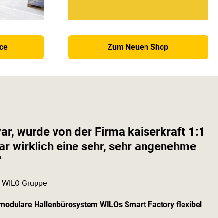
ice
Zum Neuen Shop
war, wurde von der Firma
kaiserkraft
1:1
r wirklich eine sehr, sehr angenehme
“
er WILO Gruppe
 modulare Hallenbürosystem WILOs Smart Factory flexibel