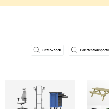
Gitterwagen
Palettentransport