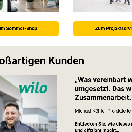
um Sommer-Shop
Zum Projektserv
roßartigen Kunden
„Was vereinbart 
umgesetzt. Das wa
Zusammenarbeit.
Michael Köhler, Projektleit
Entdecken Sie, wie dieses
und effizient macht…