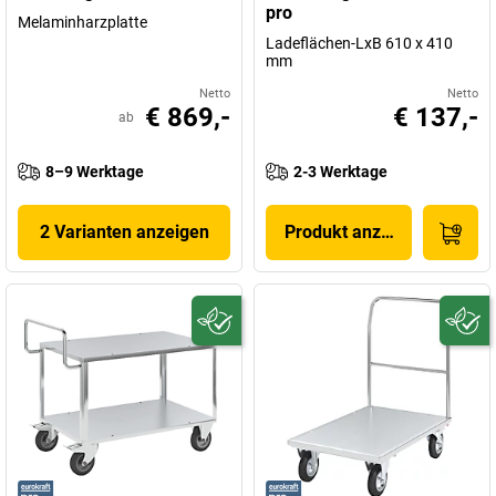
pro
Melaminharzplatte
Ladeflächen-LxB 610 x 410
mm
Netto
Netto
€ 869,-
€ 137,-
ab
8–9 Werktage
2-3 Werktage
2 Varianten anzeigen
Produkt anzeigen