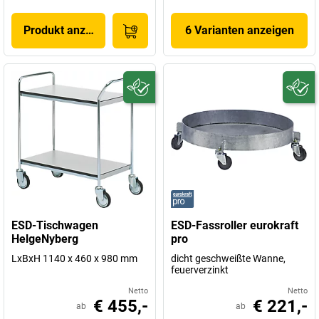
Produkt anzeigen
6 Varianten anzeigen
ESD-Tischwagen
ESD-Fassroller eurokraft
HelgeNyberg
pro
LxBxH 1140 x 460 x 980 mm
dicht geschweißte Wanne,
feuerverzinkt
Netto
Netto
€ 455,-
€ 221,-
ab
ab