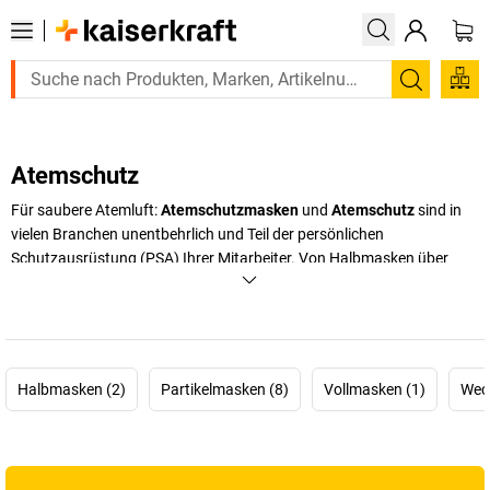
Suchen
Atemschutz
Für saubere Atemluft:
Atemschutzmasken
und
Atemschutz
sind in
vielen Branchen unentbehrlich und Teil der persönlichen
Schutzausrüstung (PSA) Ihrer Mitarbeiter. Von Halbmasken über
Filterschutzmasken bis zu Atemschutz-Vollmasken: Im Onlineshop
von
kaiserkraft
erhalten Sie verschiedene Arten von Atemschutz –
jetzt entdecken!
+
Mehr anzeigen
Halbmasken (2)
Partikelmasken (8)
Vollmasken (1)
Wech