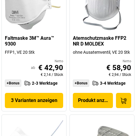
Faltmaske 3M™ Aura™
Atemschutzmaske FFP2
9300
NR D MOLDEX
FFP1, VE 20 Stk
ohne Ausatemventil, VE 20 Stk
Netto
Netto
€ 42,90
€ 58,90
ab
€ 2,14
/
Stück
€ 2,94
/
Stück
2-3 Werktage
3-4 Werktage
+Bonus
+Bonus
3 Varianten anzeigen
Produkt anzeigen