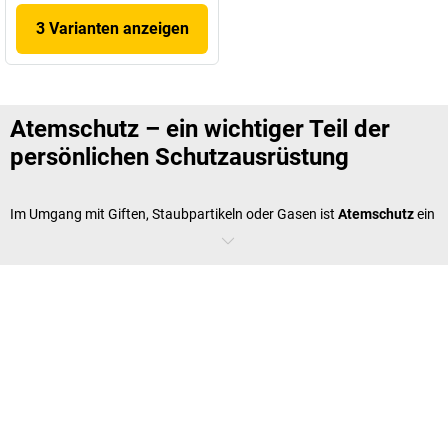
3 Varianten anzeigen
Atemschutz – ein wichtiger Teil der
persönlichen Schutzausrüstung
Im Umgang mit Giften, Staubpartikeln oder Gasen ist
Atemschutz
ein
obligatorischer Schutz vor gesundheitlichen Gefahren.
Atemschutzmasken, ob als Einwegmaske oder wiederverwendbare
Modelle wie Halb- und Vollmasken mit Filtern, bieten zuverlässigen
Schutz für Mitarbeitende. Die richtige Auswahl an
Atemschutzprodukten gewährleistet dabei die Sicherheit bei der
Arbeit, insbesondere in Bereichen mit Schadstoffbelastungen. Auch
Produkte mit speziellen Filtern, wie FFP2- oder FFP3-Masken,
erhöhen den Schutz vor Viren und sind daher für besonders
risikoreiche Einsatzbereiche geeignet.