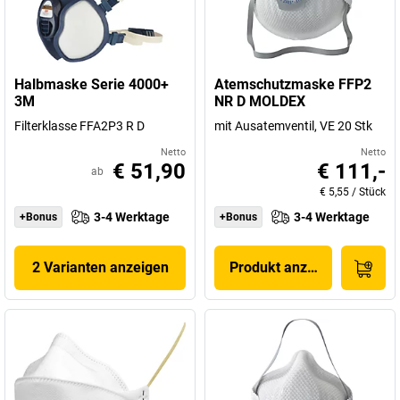
Halbmaske Serie 4000+
Atemschutzmaske FFP2
3M
NR D MOLDEX
Filterklasse FFA2P3 R D
mit Ausatemventil, VE 20 Stk
Netto
Netto
€ 51,90
€ 111,-
ab
€ 5,55
/
Stück
3-4 Werktage
3-4 Werktage
+Bonus
+Bonus
2 Varianten anzeigen
Produkt anzeigen