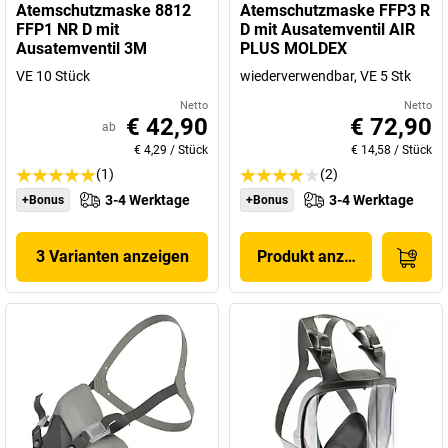
Atemschutzmaske 8812
Atemschutzmaske FFP3 R
FFP1 NR D mit
D mit Ausatemventil AIR
Ausatemventil 3M
PLUS MOLDEX
VE 10 Stück
wiederverwendbar, VE 5 Stk
Netto
Netto
€ 42,90
€ 72,90
ab
€ 4,29
/
Stück
€ 14,58
/
Stück
(1)
(2)
3-4 Werktage
3-4 Werktage
+Bonus
+Bonus
3 Varianten anzeigen
Produkt anzeigen