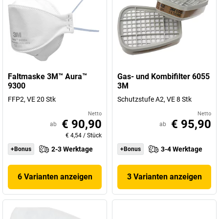
Faltmaske 3M™ Aura™
Gas- und Kombifilter 6055
9300
3M
FFP2, VE 20 Stk
Schutzstufe A2, VE 8 Stk
Netto
Netto
€ 90,90
€ 95,90
ab
ab
€ 4,54
/
Stück
2-3 Werktage
3-4 Werktage
+Bonus
+Bonus
6 Varianten anzeigen
3 Varianten anzeigen