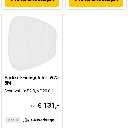
Partikel-Einlegefilter 5925
3M
Schutzstufe P2 R, VE 20 Stk
Netto
€ 131,-
ab
3-4 Werktage
+Bonus