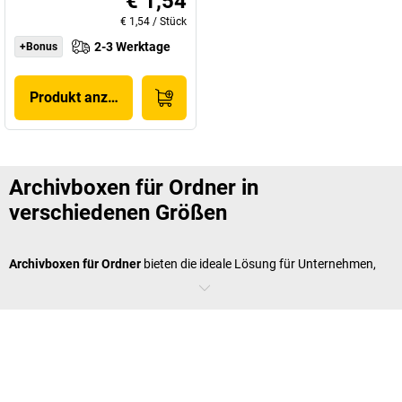
€ 1,54
€ 1,54
/
Stück
2-3 Werktage
+Bonus
Produkt anzeigen
Archivboxen für Ordner in
verschiedenen Größen
Archivboxen für Ordner
bieten die ideale Lösung für Unternehmen,
die große Mengen an Aktenordnern systematisch und platzsparend
archivieren möchten. Diese speziell dimensionierten Boxen sind
präzise auf die Standardmaße handelsüblicher Ordner abgestimmt
und ermöglichen eine optimale Raumausnutzung. Die robuste
Wellpappe-Konstruktion gewährleistet auch bei vollständiger
Beladung mit schweren Ordnern eine hohe Stabilität. Praktische
Grifföffnungen erleichtern den Transport, während die rechteckige