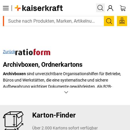
Suchen
Zurück
Archivboxen, Ordnerkartons
Archivboxen
sind unverzichtbare Organisationshilfen für Betriebe,
Büros und Werkstätten, die eine systematische und sichere
Aufbewahrung wichtiger Dokumente gewährleisten. Als B2B-
Spezialist bieten wir Ihnen robuste Lösungen, die den hohen
Anforderungen industrieller Umgebungen standhalten und
gleichzeitig eine kostengünstige Alternative zur digitalen Archivierung
darstellen. Unsere
Archivboxen
zeichnen sich durch ihre hohe
Karton-Finder
Stabilität, einfache Handhabung und platzsparende Stapelbarkeit
aus, wodurch Sie Ihr Archiv optimal organisieren können. Die
Über 2.000 Kartons sofort verfügbar