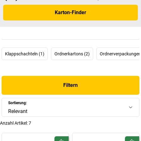
verschiedenen Größen und Ausführungen ermöglichen eine
bedarfsgerechte Auswahl für unterschiedliche Dokumentenarten.
Karton-Finder
Durch die professionelle Qualität unserer
Archivboxen
gewährleisten
Sie eine langfristige und sichere Aufbewahrung Ihrer wichtigen
Unterlagen bei gleichzeitig effizienter Raumnutzung.
+
Mehr anzeigen
Klappschachteln (1)
Ordnerkartons (2)
Ordnerverpackungen
Filtern
Sortierung:
Relevant
Anzahl Artikel:
7