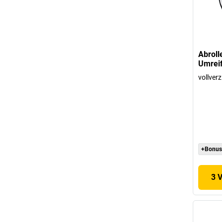
Abrolle
Umrei
vollverz
+Bonus
3 