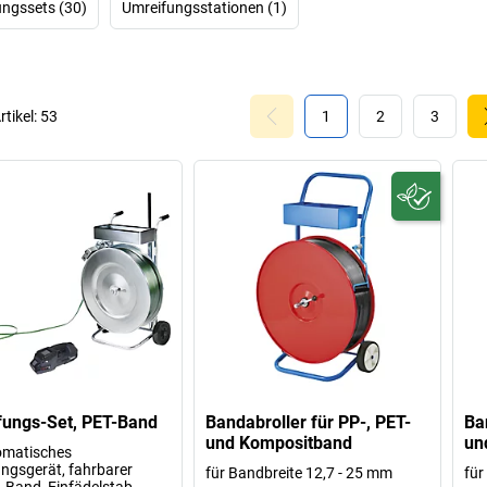
ngssets (30)
Umreifungsstationen (1)
rtikel:
53
1
2
3
ungs-Set, PET-Band
Bandabroller für PP-, PET-
Ba
und Kompositband
un
omatisches
ngsgerät, fahrbarer
für Bandbreite 12,7 - 25 mm
für