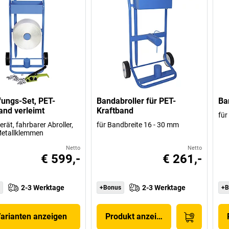
ungs-Set, PET-
Bandabroller für PET-
Ba
and verleimt
Kraftband
für
rät, fahrbarer Abroller,
für Bandbreite 16 - 30 mm
Metallklemmen
Netto
Netto
€ 599,-
€ 261,-
2-3 Werktage
2-3 Werktage
+Bonus
+B
Varianten anzeigen
Produkt anzeigen