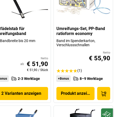
nfädelstab für
Umreifungs-Set, PP-Band
reifungsband
ratioform economy
 Bandbreite bis 20 mm
Band im Spenderkarton,
Verschlussschnallen
Netto
€ 55,90
Netto
€ 51,90
ab
€ 51,90
/
Stück
(1)
2-3 Werktage
8–9 Werktage
onus
+Bonus
2 Varianten anzeigen
Produkt anzeigen