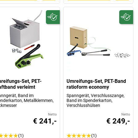
reifungs-Set, PET-
Umreifungs-Set, PET-Band
aftband verleimt
ratioform economy
nngerät, Band im
Spanngerät, Verschlusszange,
nderkarton, Metallklemmen,
Band im Spenderkarton,
ckmesser
Verschlusshülsen
Netto
Netto
€ 241,-
€ 249,-
(1)
(1)