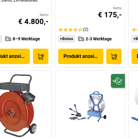
r, Band, Einfädelstab
Netto
€ 175,-
Netto
€ 4.800,-
(2)
8–9 Werktage
2-3 Werktage
+Bonus
+B
dukt anzeigen
Produkt anzeigen