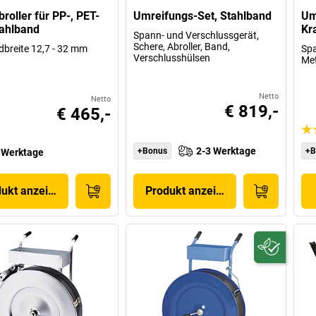
roller für PP-, PET-
Umreifungs-Set, Stahlband
Um
ahlband
Kr
Spann- und Verschlussgerät,
Schere, Abroller, Band,
dbreite 12,7 - 32 mm
Spa
Verschlusshülsen
Met
Netto
Netto
€ 819,-
€ 465,-
2-3 Werktage
+Bonus
+B
 Werktage
dukt anzeigen
Produkt anzeigen