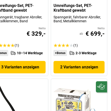
reifungs-Set, PET-
Umreifungs-Set, PET-
aftband gewebt
Kraftband gewebt
nngerät, tragbarer Abroller,
Spanngerät, fahrbarer Abroller,
allklemmen, Band
Band, Metallklemmen
Netto
Netto
€ 329,-
€ 699,-
ab
(1)
(1)
10–14 Werktage
2-3 Werktage
onus
+Bonus
3 Varianten anzeigen
2 Varianten anzeigen