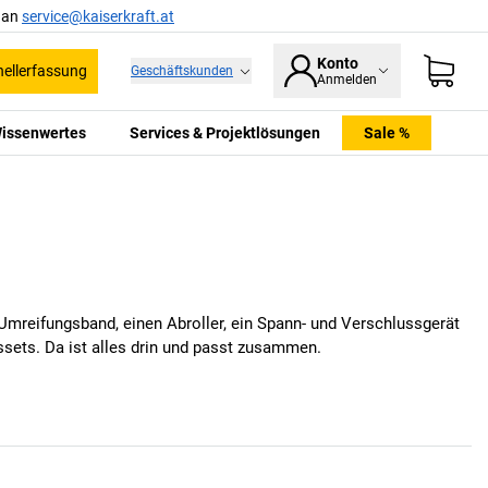
l an
service@kaiserkraft.at
Konto
ellerfassung
Geschäftskunden
Anmelden
issenwertes
Services & Projektlösungen
Sale %
Umreifungsband, einen Abroller, ein Spann- und Verschlussgerät
ssets. Da ist alles drin und passt zusammen.