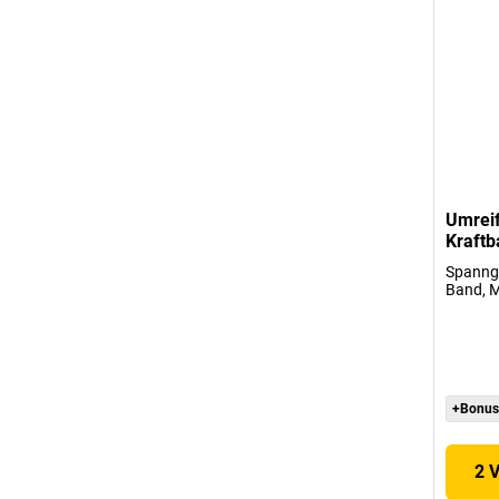
Umreif
Kraftb
Spannge
Band, 
+Bonus
2 