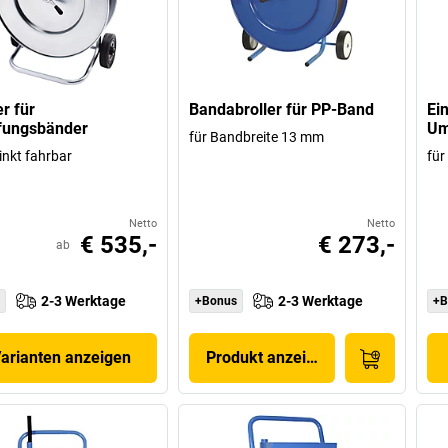
r für
Bandabroller für PP-Band
Ei
fungsbänder
Um
für Bandbreite 13 mm
inkt fahrbar
für
Netto
Netto
€ 535,-
€ 273,-
ab
2-3 Werktage
2-3 Werktage
+Bonus
+B
Varianten anzeigen
Produkt anzeigen