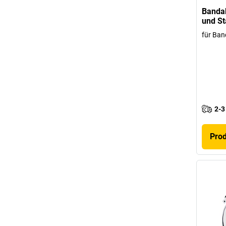
Bandab
und St
für Ban
2-3
Pro