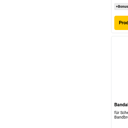
+Bonus
Pro
Bandab
für Sch
Bandbre