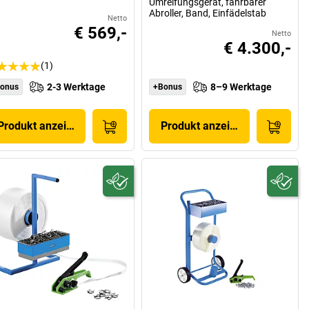
Umreifungsgerät, fahrbarer
Abroller, Band, Einfädelstab
Netto
€ 569,-
Netto
€ 4.300,-
(1)
2-3 Werktage
8–9 Werktage
onus
+Bonus
Produkt anzeigen
Produkt anzeigen