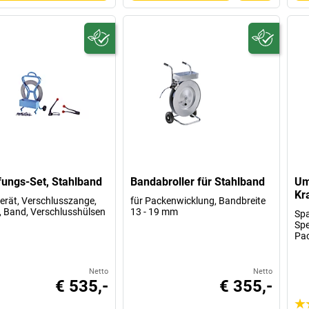
ungs-Set, Stahlband
Bandabroller für Stahlband
Um
Kr
rät, Verschlusszange,
für Packenwicklung, Bandbreite
r, Band, Verschlusshülsen
13 - 19 mm
Spa
Spe
Pa
Netto
Netto
€ 535,-
€ 355,-