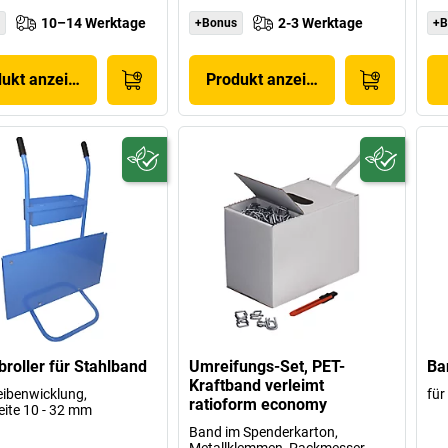
10–14 Werktage
2-3 Werktage
+Bonus
+B
dukt anzeigen
Produkt anzeigen
roller für Stahlband
Umreifungs-Set, PET-
Ba
Kraftband verleimt
eibenwicklung,
für
ratioform economy
ite 10 - 32 mm
Band im Spenderkarton,