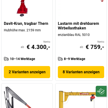
Davit-Kran, tragbar Thern
Lastarm mit drehbarem
Wirbellasthaken
Hubhöhe max. 2159 mm
enzianblau RAL 5010
Netto
Netto
€ 4.300,-
€ 759,-
ab
ab
10–14 Werktage
8–9 Werktage
2 Varianten anzeigen
8 Varianten anzeigen