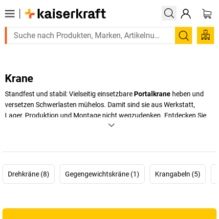
Suchen
Krane
Standfest und stabil: Vielseitig einsetzbare
Portalkrane
heben und
versetzen Schwerlasten mühelos. Damit sind sie aus Werkstatt,
Lager, Produktion und Montage nicht wegzudenken. Entdecken Sie
bei
kaiserkraft
zuverlässige
mobile und stationäre Krane
sowie
schwenkbare Werkstattkrane
mit unterschiedlichen Tragfähigkeiten.
Darüber hinaus bieten wir eine breite Palette an Teleskopladern und
Ladekranen für verschiedenste Anwendungen an.
Drehkräne (8)
Gegengewichtskräne (1)
Krangabeln (5)
+
Mehr anzeigen