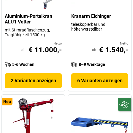
Aluminium-Portalkran
Kranarm Eichinger
ALU1 Vetter
teleskopierbar und
höhenverstellbar
mit Stirnradflaschenzug,
Tragfähigkeit 1500 kg
Netto
Netto
€ 11.000,-
€ 1.540,-
ab
ab
5-6 Wochen
8–9 Werktage
2 Varianten anzeigen
6 Varianten anzeigen
Neu