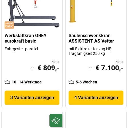
Werkstattkran GREY
Säulenschwenkkran
eurokraft basic
ASSISTENT AS Vetter
Fahrgestell parallel
mit Elektrokettenzug HF,
Tragfähigkeit 250 kg
Netto
Netto
€ 809,-
€ 7.100,-
ab
ab
10–14 Werktage
5-6 Wochen
3 Varianten anzeigen
4 Varianten anzeigen