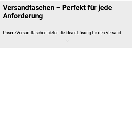
Versandtaschen – Perfekt für jede
Anforderung
Unsere Versandtaschen bieten die ideale Lösung für den Versand
unterschiedlichster Produkte. Für empfindliche Artikel empfehlen sich
unsere
gepolsterten Briefumschläge
, die dank der integrierten
Polsterung optimalen Schutz bieten. Wenn Sie wichtige Dokumente
oder kleine Gegenstände sicher versenden möchten, sind unsere
Luftpolster Umschläge genau das Richtige. Diese bieten nicht nur
Schutz vor Stößen, sondern verhindern auch, dass der Inhalt
während des Transports verrutscht.
Welches Material ist für
Versandtaschen die beste Wahl?
Versandtaschen gibt es in verschiedenen Ausführungen, abhängig
von der Art des Versandguts. Unsere
Versandtaschen aus Pappe