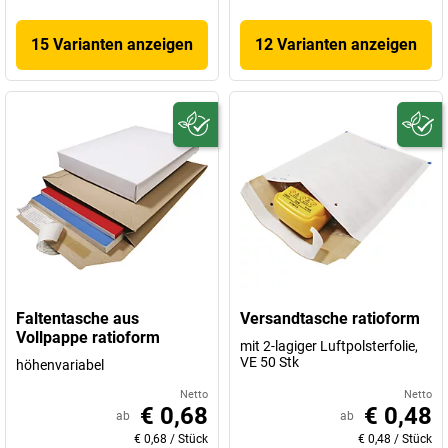
15 Varianten anzeigen
12 Varianten anzeigen
Faltentasche aus
Versandtasche ratioform
Vollpappe ratioform
mit 2-lagiger Luftpolsterfolie,
VE 50 Stk
höhenvariabel
Netto
Netto
€ 0,68
€ 0,48
ab
ab
€ 0,68
/
Stück
€ 0,48
/
Stück