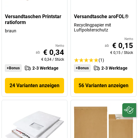
Versandtaschen Printstar
Versandtasche aroFOL®
ratioform
Recyclingpapier mit
Luftpolsterschutz
braun
Netto
€ 0,15
ab
Netto
€ 0,34
ab
€ 0,15
/
Stück
€ 0,34
/
Stück
(1)
2-3 Werktage
2-3 Werktage
+Bonus
+Bonus
24 Varianten anzeigen
56 Varianten anzeigen