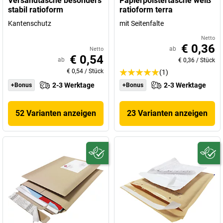
Versandtasche besonders
Papierpolstertasche weiß
stabil ratioform
ratioform terra
Kantenschutz
mit Seitenfalte
Netto
€ 0,36
ab
Netto
€ 0,54
ab
€ 0,36
/
Stück
€ 0,54
/
Stück
(1)
2-3 Werktage
2-3 Werktage
+Bonus
+Bonus
52 Varianten anzeigen
23 Varianten anzeigen