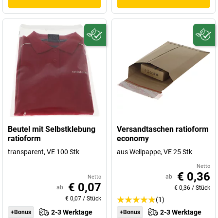
Beutel mit Selbstklebung
Versandtaschen ratioform
ratioform
economy
transparent, VE 100 Stk
aus Wellpappe, VE 25 Stk
Netto
€ 0,36
ab
Netto
€ 0,07
ab
€ 0,36
/
Stück
€ 0,07
/
Stück
(1)
2-3 Werktage
2-3 Werktage
+Bonus
+Bonus