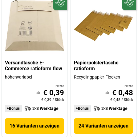
Versandtasche E-
Papierpolstertasche
Commerce ratioform flow
ratioform
höhenvariabel
Recyclingpapier-Flocken
Netto
Netto
€ 0,39
€ 0,48
ab
ab
€ 0,39
/
Stück
€ 0,48
/
Stück
2-3 Werktage
2-3 Werktage
+Bonus
+Bonus
16 Varianten anzeigen
24 Varianten anzeigen