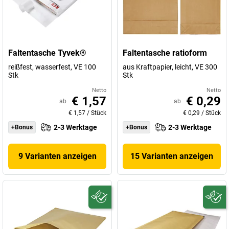
Faltentasche Tyvek®
Faltentasche ratioform
reißfest, wasserfest, VE 100
aus Kraftpapier, leicht, VE 300
Stk
Stk
Netto
Netto
€ 1,57
€ 0,29
ab
ab
€ 1,57
/
Stück
€ 0,29
/
Stück
2-3 Werktage
2-3 Werktage
+Bonus
+Bonus
9 Varianten anzeigen
15 Varianten anzeigen