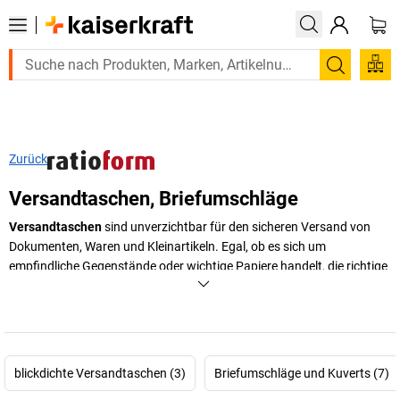
Suchen
Zurück
Versandtaschen, Briefumschläge
Versandtaschen
sind unverzichtbar für den sicheren Versand von
Dokumenten, Waren und Kleinartikeln. Egal, ob es sich um
empfindliche Gegenstände oder wichtige Papiere handelt, die richtige
Versandverpackung sorgt für einen reibungslosen Transport und
schützt den Inhalt vor Beschädigungen. Bei uns finden Sie eine breite
Auswahl an Versandlösungen, von gepolsterten Versandtaschen
über Luftpolster Umschläge bis hin zu Versandtaschen aus Pappe.
blickdichte Versandtaschen (3)
Briefumschläge und Kuverts (7)
+
Mehr anzeigen