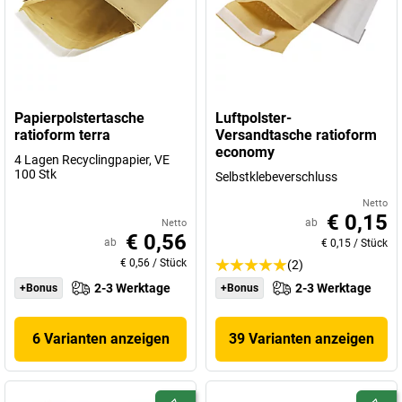
Papierpolstertasche
Luftpolster-
ratioform terra
Versandtasche ratioform
economy
4 Lagen Recyclingpapier, VE
100 Stk
Selbstklebeverschluss
Netto
€ 0,15
ab
Netto
€ 0,56
ab
€ 0,15
/
Stück
€ 0,56
/
Stück
(2)
2-3 Werktage
2-3 Werktage
+Bonus
+Bonus
6 Varianten anzeigen
39 Varianten anzeigen