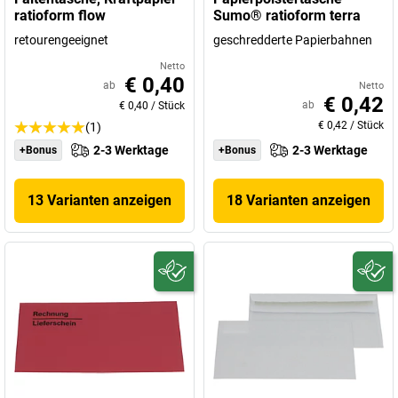
ratioform flow
Sumo® ratioform terra
retourengeeignet
geschredderte Papierbahnen
Netto
€ 0,40
ab
Netto
€ 0,42
ab
€ 0,40
/
Stück
€ 0,42
/
Stück
(1)
2-3 Werktage
2-3 Werktage
+Bonus
+Bonus
13 Varianten anzeigen
18 Varianten anzeigen