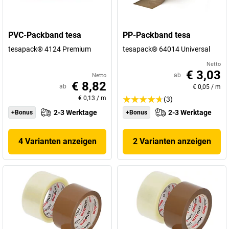
PVC-Packband tesa
PP-Packband tesa
tesapack® 4124 Premium
tesapack® 64014 Universal
Netto
€ 3,03
ab
Netto
€ 8,82
ab
€ 0,05
/
m
€ 0,13
/
m
(3)
2-3 Werktage
2-3 Werktage
+Bonus
+Bonus
4 Varianten anzeigen
2 Varianten anzeigen