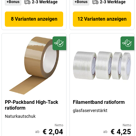
2-3 Werktage
2-3 Werktage
+Bonus
+Bonus
8 Varianten anzeigen
12 Varianten anzeigen
PP-Packband High-Tack
Filamentband ratioform
ratioform
glasfaserverstärkt
Naturkautschuk
Netto
Netto
€ 2,04
€ 4,25
ab
ab