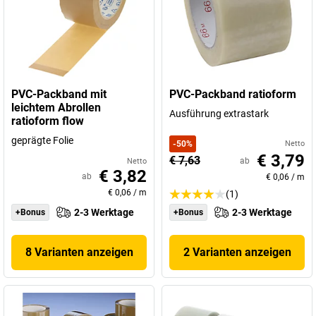
PVC-Packband mit
PVC-Packband ratioform
leichtem Abrollen
Ausführung extrastark
ratioform flow
geprägte Folie
-
50
%
Netto
€ 3,79
€ 7,63
ab
Netto
€ 3,82
ab
€ 0,06
/
m
€ 0,06
/
m
(1)
2-3 Werktage
2-3 Werktage
+Bonus
+Bonus
8 Varianten anzeigen
2 Varianten anzeigen