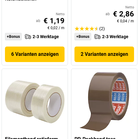
Netto
€ 2,86
ab
Netto
€ 1,19
ab
€ 0,04
/
m
€ 0,02
/
m
(2)
2-3 Werktage
2-3 Werktage
+Bonus
+Bonus
6 Varianten anzeigen
2 Varianten anzeigen