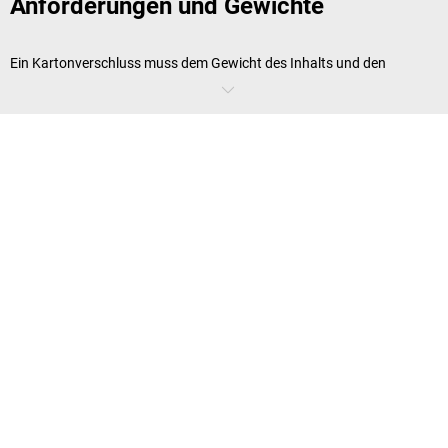
Anforderungen und Gewichte
Ein Kartonverschluss muss dem Gewicht des Inhalts und den
Transportbedingungen angepasst sein. Für leichte, kurze
Inlandstransporte reicht ein kostengünstiges Packband aus PP-Folie.
Schwerere Kartons oder Sendungen, die lange Strecken und
Klimazonen durchlaufen, erfordern stärkeres PVC-
Packband
oder
reißfestes Filamentband. Für besonders anspruchsvolle
Transportbedingungen finden Sie auch Paketbänder im XXL-Maß mit
75 mm Breite, die eine größere Haftfläche und erhöhte Sicherheit
bieten.
Bei der Zusammenstellung unseres Sortiments haben wir darauf
geachtet, dass Sie die Paketbänder sowohl gleichmäßig als auch leise
abrollen können. Apropos: Bestellen Sie die passenden
Handabroller
doch gleich mit!