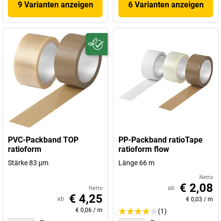
9 Varianten anzeigen
6 Varianten anzeigen
PVC-Packband TOP
PP-Packband ratioTape
ratioform
ratioform flow
Stärke 83 µm
Länge 66 m
Netto
€ 2,08
ab
Netto
€ 4,25
ab
€ 0,03
/
m
€ 0,06
/
m
(1)