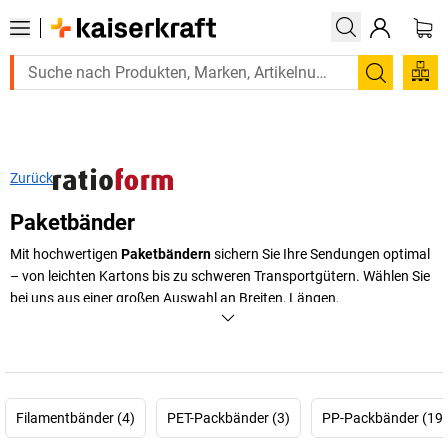
Suchen
Zurück
Paketbänder
Mit hochwertigen
Paketbändern
sichern Sie Ihre Sendungen optimal
– von leichten Kartons bis zu schweren Transportgütern. Wählen Sie
bei uns aus einer großen Auswahl an Breiten, Längen,
Reißfestigkeiten und Materialien, die je nach Transportbedingung den
perfekten Halt bieten. Vermeiden Sie unsichere Verschlüsse und
setzen Sie auf robuste Qualität, damit Ihre Waren sicher ankommen.
+
Mehr anzeigen
Filamentbänder (4)
PET-Packbänder (3)
PP-Packbänder (19)