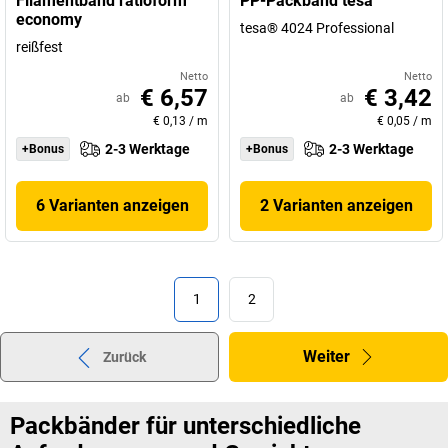
Filamentband ratioform
PP-Packband tesa
economy
tesa® 4024 Professional
reißfest
Netto
Netto
€ 6,57
€ 3,42
ab
ab
€ 0,13
/
m
€ 0,05
/
m
2-3 Werktage
2-3 Werktage
+Bonus
+Bonus
6 Varianten anzeigen
2 Varianten anzeigen
1
2
Weiter
Zurück
Packbänder für unterschiedliche