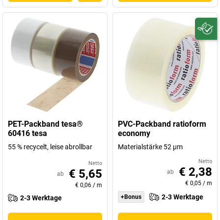
PET-Packband tesa®
PVC-Packband ratioform
60416 tesa
economy
55 % recycelt, leise abrollbar
Materialstärke 52 µm
Netto
Netto
€ 2,38
€ 5,65
ab
ab
€ 0,05
/
m
€ 0,06
/
m
2-3 Werktage
+Bonus
2-3 Werktage