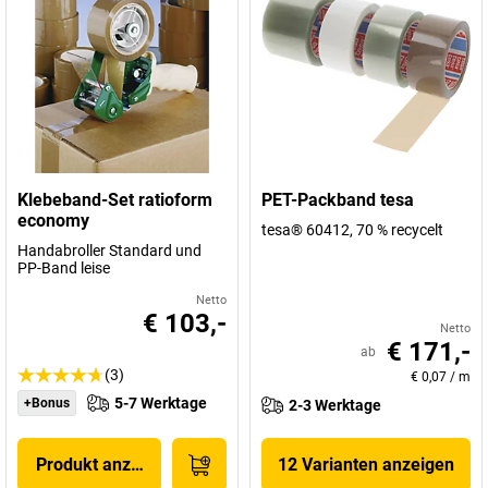
Klebeband-Set ratioform
PET-Packband tesa
economy
tesa® 60412, 70 % recycelt
Handabroller Standard und
PP-Band leise
Netto
€ 103,-
Netto
€ 171,-
ab
(3)
€ 0,07
/
m
5-7 Werktage
+Bonus
2-3 Werktage
Produkt anzeigen
12 Varianten anzeigen