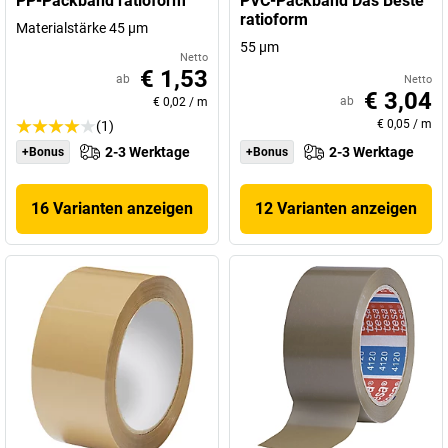
PP-Packband ratioform
PVC-Packband Das Beste
ratioform
Materialstärke 45 µm
55 µm
Netto
€ 1,53
ab
Netto
€ 3,04
ab
€ 0,02
/
m
€ 0,05
/
m
(1)
2-3 Werktage
2-3 Werktage
+Bonus
+Bonus
16 Varianten anzeigen
12 Varianten anzeigen