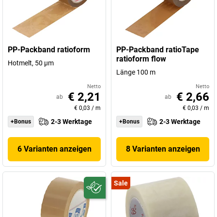
PP-Packband ratioform
PP-Packband ratioTape
ratioform flow
Hotmelt, 50 µm
Länge 100 m
Netto
Netto
€ 2,21
€ 2,66
ab
ab
€ 0,03
/
m
€ 0,03
/
m
2-3 Werktage
2-3 Werktage
+Bonus
+Bonus
6 Varianten anzeigen
8 Varianten anzeigen
Sale