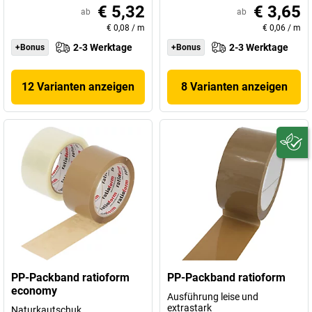
€ 5,32
€ 3,65
ab
ab
€ 0,08
/
m
€ 0,06
/
m
2-3 Werktage
2-3 Werktage
+Bonus
+Bonus
12 Varianten anzeigen
8 Varianten anzeigen
PP-Packband ratioform
PP-Packband ratioform
economy
Ausführung leise und
extrastark
Naturkautschuk