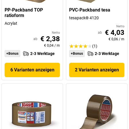
PP-Packband TOP
PVC-Packband tesa
ratioform
tesapack® 4120
Acrylat
Netto
€ 4,03
ab
Netto
€ 2,38
ab
€ 0,06
/
m
€ 0,04
/
m
(1)
2-3 Werktage
2-3 Werktage
+Bonus
+Bonus
6 Varianten anzeigen
2 Varianten anzeigen