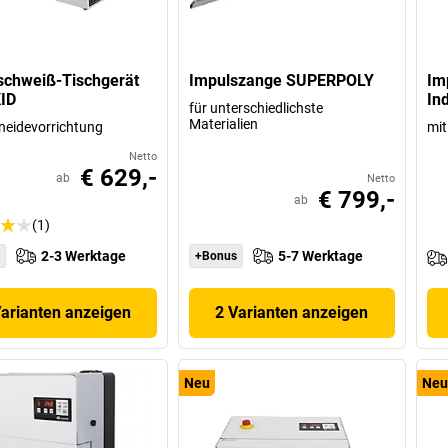
schweiß-Tischgerät
Impulszange SUPERPOLY
Im
ID
In
für unterschiedlichste
Materialien
neidevorrichtung
mit
Netto
€ 629,-
ab
Netto
€ 799,-
ab
(1)
2-3 Werktage
5-7 Werktage
+Bonus
Varianten anzeigen
2 Varianten anzeigen
Neu
Neu