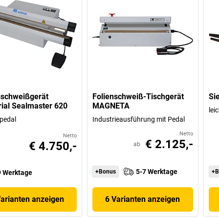
sschweißgerät
Folienschweiß-Tischgerät
Si
rial Sealmaster 620
MAGNETA
lei
pedal
Industrieausführung mit Pedal
Netto
Netto
€ 2.125,-
€ 4.750,-
ab
5-7 Werktage
+Bonus
+B
 Werktage
Varianten anzeigen
6 Varianten anzeigen