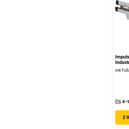
Impul
Indust
mit Fuß
8–9
2 