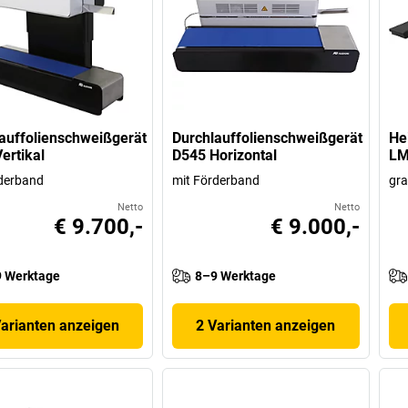
auffolienschweißgerät
Durchlauffolienschweißgerät
He
ertikal
D545 Horizontal
LM
derband
mit Förderband
gr
Netto
Netto
€ 9.700,-
€ 9.000,-
 Werktage
8–9 Werktage
Varianten anzeigen
2 Varianten anzeigen