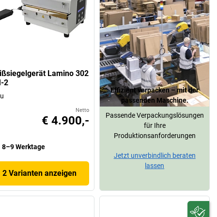
ißsiegelgerät Lamino 302
-2
Effizient verpacken – mit der
au
passenden Maschine.
Netto
Passende Verpackungslösungen
€ 4.900,-
für Ihre
Produktionsanforderungen
8–9 Werktage
Jetzt unverbindlich beraten
lassen
2 Varianten anzeigen