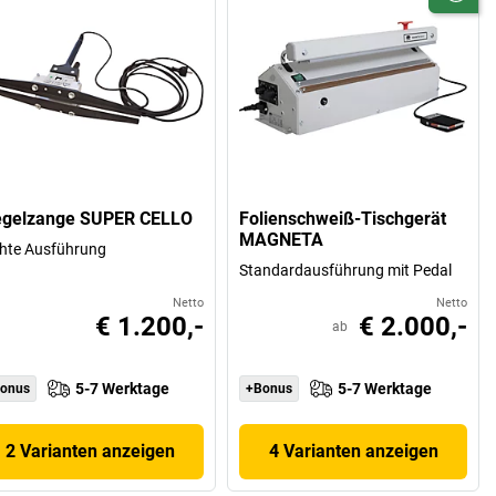
egelzange SUPER CELLO
Folienschweiß-Tischgerät
MAGNETA
chte Ausführung
Standardausführung mit Pedal
Netto
Netto
€ 1.200,-
€ 2.000,-
ab
5-7 Werktage
5-7 Werktage
onus
+Bonus
2 Varianten anzeigen
4 Varianten anzeigen