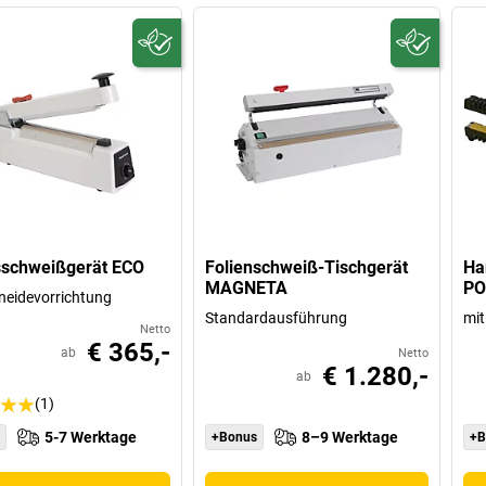
sschweißgerät ECO
Folienschweiß-Tischgerät
Ha
MAGNETA
PO
neidevorrichtung
Standardausführung
mit
Netto
€ 365,-
ab
Netto
€ 1.280,-
ab
(1)
5-7 Werktage
8–9 Werktage
+Bonus
+B