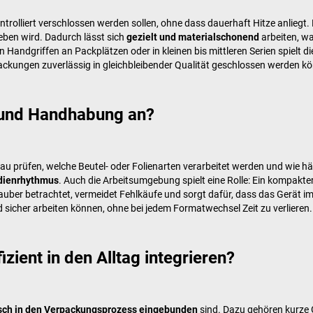
ntrolliert verschlossen werden sollen, ohne dass dauerhaft Hitze anliegt. D
ben wird. Dadurch lässt sich
gezielt und materialschonend
arbeiten, wa
Handgriffen an Packplätzen oder in kleinen bis mittleren Serien spielt d
ckungen zuverlässig in gleichbleibender Qualität geschlossen werden k
e und Handhabung an?
 prüfen, welche Beutel- oder Folienarten verarbeitet werden und wie häu
edienrhythmus
. Auch die Arbeitsumgebung spielt eine Rolle: Ein kompakt
r betrachtet, vermeidet Fehlkäufe und sorgt dafür, dass das Gerät im tä
 sicher arbeiten können, ohne bei jedem Formatwechsel Zeit zu verlieren.
zient in den Alltag integrieren?
sch in den Verpackungsprozess eingebunden
sind. Dazu gehören kurze G