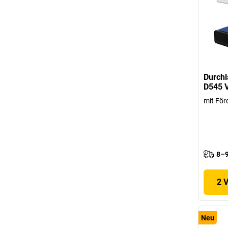
Durchl
D545 V
mit För
8–9
2 
Neu