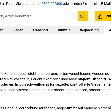
iter! Rufen Sie uns an unter
0800-205800
oder senden Sie uns eine E-Mai
Schn
Suchen
ieb
Lager
Transport
Umwelt
Verpackung
W
nd Folien sauber, dicht und reproduzierbar verschlossen werden soll
Produkte vor Staub, Feuchtigkeit oder unbeabsichtigtem Öffnen zu 
 oder ein
Impulsschweißgerät
für gezielte, kontrollierte Siegelnäht
packungsprozesse, die nicht nur ordentlich aussehen, sondern auc
fessionelle Verpackungsaufgaben, abgestimmt auf saubere Verschlü