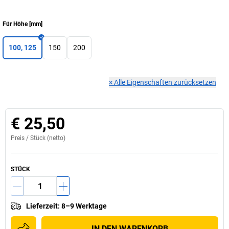
Für Höhe
[
mm
]
100, 125
150
200
×
Alle Eigenschaften zurücksetzen
€ 25,50
Preis /
Stück
(netto)
STÜCK
Lieferzeit
:
8–9 Werktage
IN DEN WARENKORB