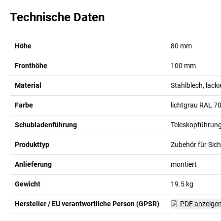
Technische Daten
Höhe
80
mm
Fronthöhe
100
mm
Material
Stahlblech, lacki
Farbe
lichtgrau RAL 7
Schubladenführung
Teleskopführun
Produkttyp
Zubehör für Sic
Anlieferung
montiert
Gewicht
19.5
kg
Hersteller / EU verantwortliche Person (GPSR)
PDF anzeige