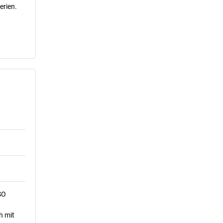
erien.
SO
h mit