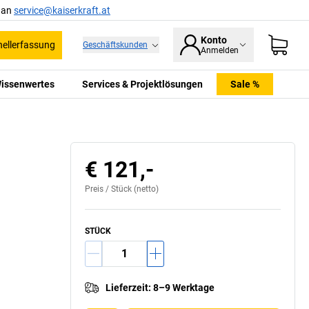
l an
service@kaiserkraft.at
Konto
ellerfassung
Geschäftskunden
Anmelden
issenwertes
Services & Projektlösungen
Sale %
€ 121,-
Preis /
Stück
(netto)
STÜCK
Lieferzeit
:
8–9 Werktage