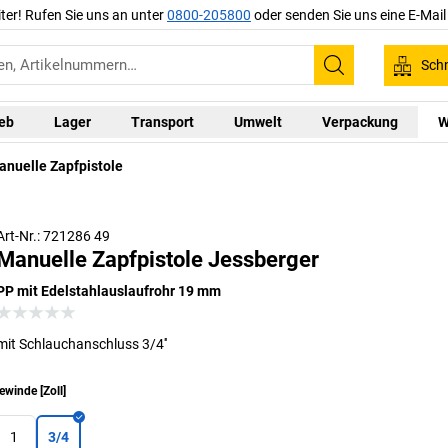
iter! Rufen Sie uns an unter
0800-205800
oder senden Sie uns eine E-Mai
Schn
Suchen
ieb
Lager
Transport
Umwelt
Verpackung
W
anuelle Zapfpistole
Art-Nr.: 721286 49
Manuelle Zapfpistole Jessberger
PP mit Edelstahlauslaufrohr 19 mm
mit Schlauchanschluss 3/4''
ewinde
[
Zoll
]
1
3/4