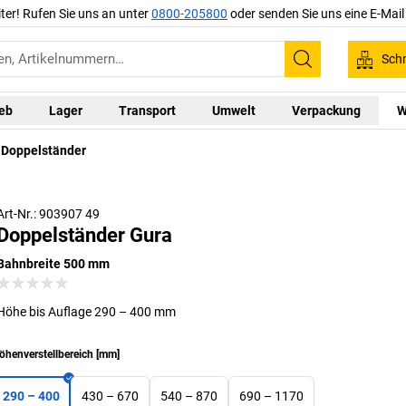
iter! Rufen Sie uns an unter
0800-205800
oder senden Sie uns eine E-Mai
Schn
Suchen
ieb
Lager
Transport
Umwelt
Verpackung
W
Doppelständer
Art-Nr.: 903907 49
Doppelständer Gura
Bahnbreite 500 mm
Höhe bis Auflage 290 – 400 mm
öhenverstellbereich
[
mm
]
290 – 400
430 – 670
540 – 870
690 – 1170