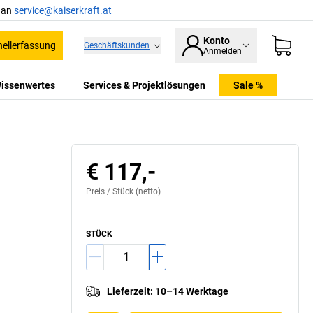
l an
service@kaiserkraft.at
Konto
ellerfassung
Geschäftskunden
Anmelden
issenwertes
Services & Projektlösungen
Sale %
€ 117,-
Preis /
Stück
(netto)
STÜCK
Lieferzeit
:
10–14 Werktage