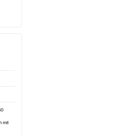
SO
h mit