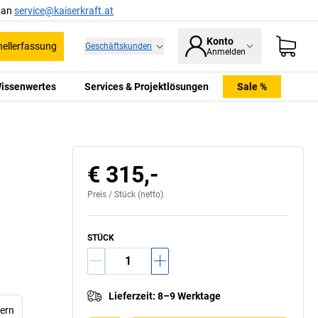
l an
service@kaiserkraft.at
Konto
ellerfassung
Geschäftskunden
Anmelden
issenwertes
Services & Projektlösungen
Sale %
€ 315,-
Preis /
Stück
(netto)
STÜCK
Lieferzeit
:
8–9 Werktage
lern