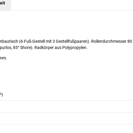
eit
nbautisch (6-Fuß-Gestell mit 3 Gestellfußpaaren). Rollendurchmesser 8
rlos, 85° Shore). Radkörper aus Polypropylen.
 mm.
P)