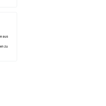
le aus
cen zu