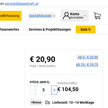
l an
service@kaiserkraft.at
Konto
ellerfassung
Geschäftskunden
Anmelden
issenwertes
Services & Projektlösungen
Sale %
€ 20,90
Ab
5
-
€ 20,90
Ab
10
-
€ 19,75
Preis /
Stück
(netto)
STÜCK
(MIN
5
)
Summe (netto)
€ 104,50
Lieferzeit
:
10–14 Werktage
+Bonus