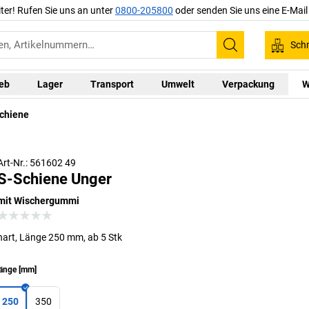
iter! Rufen Sie uns an unter
0800-205800
oder senden Sie uns eine E-Mai
Schn
Suchen
ieb
Lager
Transport
Umwelt
Verpackung
W
chiene
Art-Nr.: 561602 49
S-Schiene Unger
mit Wischergummi
hart, Länge 250 mm, ab 5 Stk
änge
[
mm
]
250
350