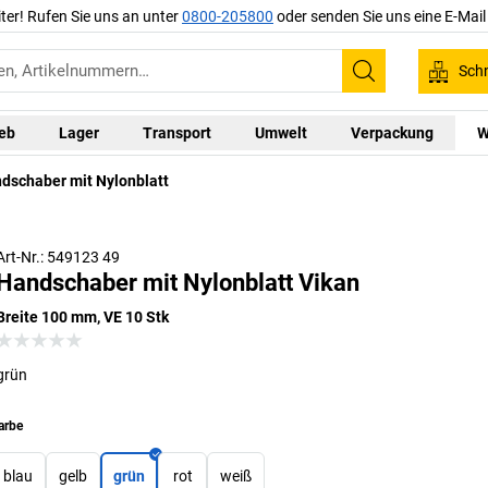
iter! Rufen Sie uns an unter
0800-205800
oder senden Sie uns eine E-Mai
Schn
Suchen
ieb
Lager
Transport
Umwelt
Verpackung
W
dschaber mit Nylonblatt
Art-Nr.: 549123 49
Handschaber mit Nylonblatt Vikan
Breite 100 mm, VE 10 Stk
grün
arbe
blau
gelb
grün
rot
weiß