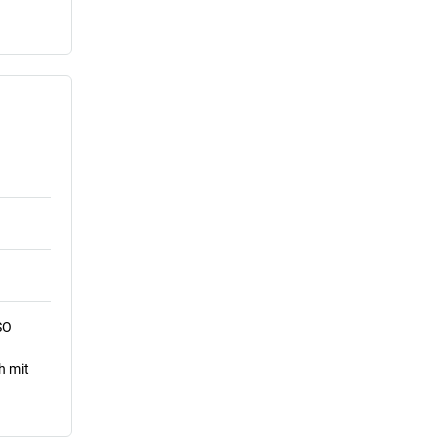
SO
h mit