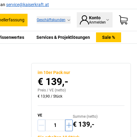
l an
service@kaiserkraft.at
Konto
ellerfassung
Geschäftskunden
Anmelden
issenwertes
Services & Projektlösungen
Sale %
im 10er Pack nur
€ 139,-
Preis /
VE
(netto)
€ 13,90
/
Stück
VE
Summe (netto)
€ 139,-