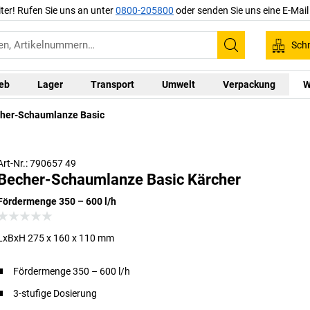
iter! Rufen Sie uns an unter
0800-205800
oder senden Sie uns eine E-Mai
Schn
Suchen
ieb
Lager
Transport
Umwelt
Verpackung
W
her-Schaumlanze Basic
Art-Nr.: 790657 49
Becher-Schaumlanze Basic Kärcher
Fördermenge 350 – 600 l/h
LxBxH 275 x 160 x 110 mm
Fördermenge 350 – 600 l/h
3-stufige Dosierung