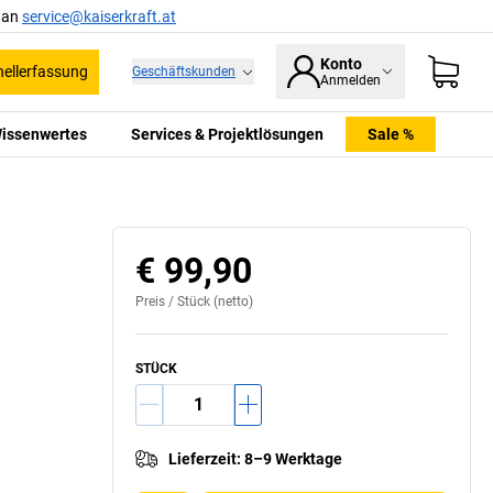
l an
service@kaiserkraft.at
Konto
ellerfassung
Geschäftskunden
Anmelden
issenwertes
Services & Projektlösungen
Sale %
€ 99,90
Preis /
Stück
(netto)
STÜCK
Lieferzeit
:
8–9 Werktage