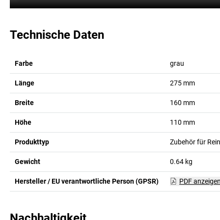
Technische Daten
Farbe
grau
Länge
275
mm
Breite
160
mm
Höhe
110
mm
Produkttyp
Zubehör für Rei
Gewicht
0.64
kg
Hersteller / EU verantwortliche Person (GPSR)
PDF anzeige
Nachhaltigkeit