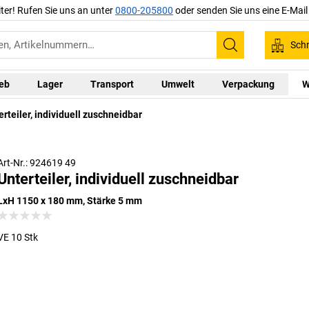
iter! Rufen Sie uns an unter
0800-205800
oder senden Sie uns eine E-Mai
Schn
Suchen
ieb
Lager
Transport
Umwelt
Verpackung
W
erteiler, individuell zuschneidbar
Art-Nr.: 924619 49
Unterteiler, individuell zuschneidbar
LxH 1150 x 180 mm, Stärke 5 mm
VE 10 Stk