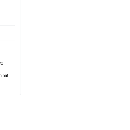
SO
h mit