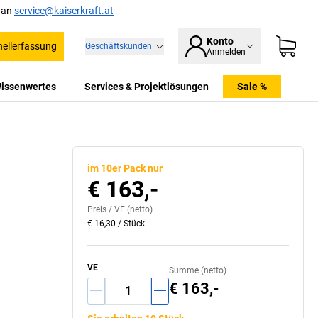
l an
service@kaiserkraft.at
Konto
ellerfassung
Geschäftskunden
Anmelden
issenwertes
Services & Projektlösungen
Sale %
im 10er Pack nur
€ 163,-
Preis /
VE
(netto)
€ 16,30
/
Stück
VE
Summe (netto)
€ 163,-