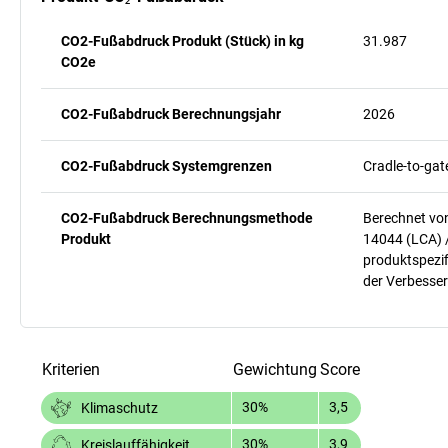
CO2-Fußabdruck Produkt (Stück) in kg
31.987
CO2e
CO2-Fußabdruck Berechnungsjahr
2026
CO2-Fußabdruck Systemgrenzen
Cradle-to-gat
CO2-Fußabdruck Berechnungsmethode
Berechnet vo
Produkt
14044 (LCA) 
produktspezif
der Verbesser
Kriterien
Gewichtung
Score
30%
3,5
Klimaschutz
30%
3,9
Kreislauffähigkeit