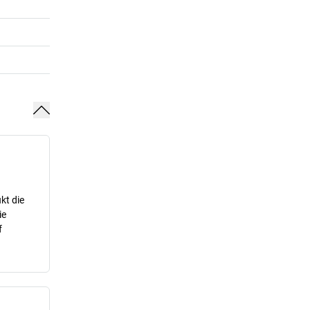
kt die
ie
f