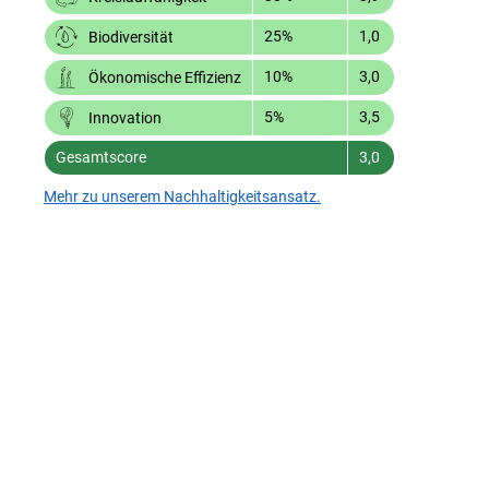
25%
1,0
Biodiversität
10%
3,0
Ökonomische Effizienz
5%
3,5
Innovation
Gesamtscore
3,0
Mehr zu unserem Nachhaltigkeitsansatz.