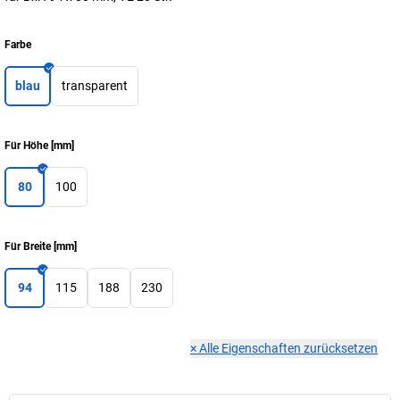
Farbe
blau
transparent
Für Höhe
[
mm
]
80
100
Für Breite
[
mm
]
94
115
188
230
×
Alle Eigenschaften zurücksetzen