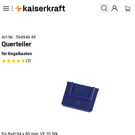
Art-Nr.: 594946 49
Querteiler
für Regalkasten
(3)
für BxH 94 x 80 mm, VE 20 Stk