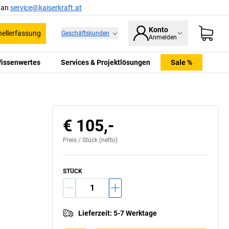
l an
service@kaiserkraft.at
Konto
ellerfassung
Geschäftskunden
Anmelden
issenwertes
Services & Projektlösungen
Sale %
€ 105,-
Preis /
Stück
(netto)
STÜCK
Lieferzeit
:
5-7 Werktage