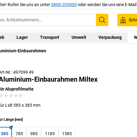
iter! Rufen Sie uns an unter
0800-205800
oder senden Sie uns eine E-Mai
Schn
Suchen
ieb
Lager
Transport
Umwelt
Verpackung
W
uminium-Einbaurahmen
Art-Nr.: 497099 49
Aluminium-Einbaurahmen Miltex
für Aluprofilmatte
für LxB 585 x 385 mm
ür Länge
[
mm
]
585
785
985
1185
1585