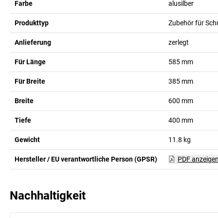
Farbe
alusilber
Produkttyp
Zubehör für Sc
Anlieferung
zerlegt
Für Länge
585
mm
Für Breite
385
mm
Breite
600
mm
Tiefe
400
mm
Gewicht
11.8
kg
Hersteller / EU verantwortliche Person (GPSR)
PDF anzeige
Nachhaltigkeit