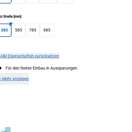
ür Breite
[
mm
]
385
585
785
985
×
Alle Eigenschaften zurücksetzen
Für den festen Einbau in Aussparungen
+
Mehr anzeigen