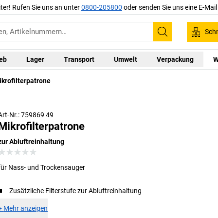
iter! Rufen Sie uns an unter
0800-205800
oder senden Sie uns eine E-Mai
Schn
Suchen
ieb
Lager
Transport
Umwelt
Verpackung
W
krofilterpatrone
Art-Nr.: 759869 49
Mikrofilterpatrone
zur Abluftreinhaltung
für Nass- und Trockensauger
Zusätzliche Filterstufe zur Abluftreinhaltung
+
Mehr anzeigen