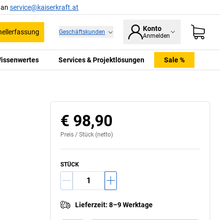
l an
service@kaiserkraft.at
Konto
ellerfassung
Geschäftskunden
Anmelden
issenwertes
Services & Projektlösungen
Sale %
€ 98,90
Preis /
Stück
(netto)
STÜCK
Lieferzeit
:
8–9 Werktage