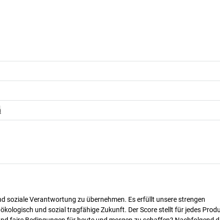
n
nd soziale Verantwortung zu übernehmen. Es erfüllt unsere strengen
 ökologisch und sozial tragfähige Zukunft. Der Score stellt für jedes Produ
 und faire Bedingungen für heute und morgen zu schaffen? Nachfolgend d