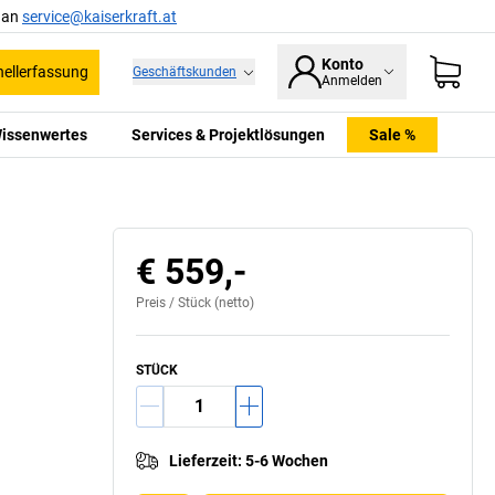
l an
service@kaiserkraft.at
Konto
ellerfassung
Geschäftskunden
Anmelden
issenwertes
Services & Projektlösungen
Sale %
€ 559,-
Preis /
Stück
(netto)
STÜCK
Lieferzeit
:
5-6 Wochen