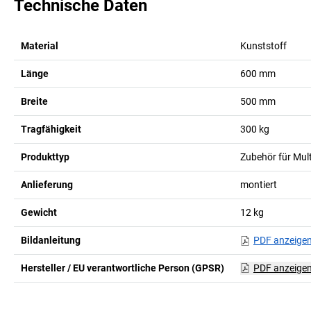
Technische Daten
Material
Kunststoff
Länge
600
mm
Breite
500
mm
Tragfähigkeit
300
kg
Produkttyp
Zubehör für Multi
Anlieferung
montiert
Gewicht
12
kg
Bildanleitung
PDF anzeige
Hersteller / EU verantwortliche Person (GPSR)
PDF anzeige