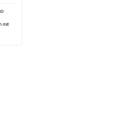
SO
h mit