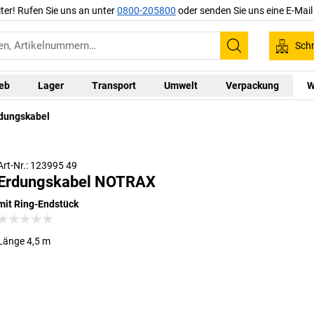
iter! Rufen Sie uns an unter
0800-205800
oder senden Sie uns eine E-Mai
Schn
Suchen
ieb
Lager
Transport
Umwelt
Verpackung
W
dungskabel
Art-Nr.: 123995 49
Erdungskabel NOTRAX
mit Ring-Endstück
Länge 4,5 m