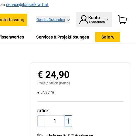
l an
service@kaiserkraft.at
Konto
ellerfassung
Geschäftskunden
Anmelden
issenwertes
Services & Projektlösungen
Sale %
€ 24,90
Preis /
Stück
(netto)
€ 5,53
/
m
STÜCK
Lieferzeit
:
5-7 Werktage