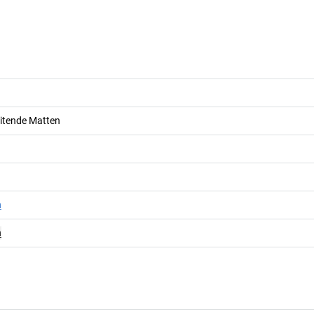
eitende Matten
n
n