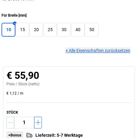
Für Breite
[
mm
]
10
15
20
25
30
40
50
×
Alle Eigenschaften zurücksetzen
€ 55,90
Preis /
Stück
(netto)
€ 1,12
/
m
STÜCK
Lieferzeit
:
5-7 Werktage
+Bonus