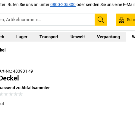
iter! Rufen Sie uns an unter
0800-205800
oder senden Sie uns eine E-Mai
Schn
Suchen
ieb
Lager
Transport
Umwelt
Verpackung
W
kel
Art-Nr.: 483931 49
Deckel
passend zu Abfallsammler
rot