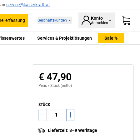
l an
service@kaiserkraft.at
Konto
ellerfassung
Geschäftskunden
Anmelden
issenwertes
Services & Projektlösungen
Sale %
€ 47,90
Preis /
Stück
(netto)
STÜCK
Lieferzeit
:
8–9 Werktage