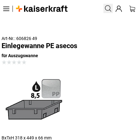
Art-Nr.: 606826 49
Einlegewanne PE asecos
für Auszugswanne
BxTxH 318 x 449 x 66 mm