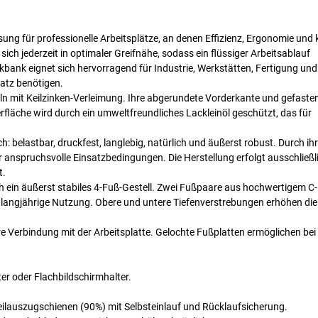
ung für professionelle Arbeitsplätze, an denen Effizienz, Ergonomie und 
ch jederzeit in optimaler Greifnähe, sodass ein flüssiger Arbeitsablauf
erkbank eignet sich hervorragend für Industrie, Werkstätten, Fertigung und
latz benötigen.
ln mit Keilzinken-Verleimung. Ihre abgerundete Vorderkante und gefaste
rfläche wird durch ein umweltfreundliches Lackleinöl geschützt, das für
ich: belastbar, druckfest, langlebig, natürlich und äußerst robust. Durch ih
ür anspruchsvolle Einsatzbedingungen. Die Herstellung erfolgt ausschließl
t.
ein äußerst stabiles 4-Fuß-Gestell. Zwei Fußpaare aus hochwertigem C-P
d langjährige Nutzung. Obere und untere Tiefenverstrebungen erhöhen die 
e Verbindung mit der Arbeitsplatte. Gelochte Fußplatten ermöglichen bei
r oder Flachbildschirmhalter.
eilauszugschienen (90%) mit Selbsteinlauf und Rücklaufsicherung.