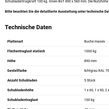
Schubladentragkraft 100 kg. Innen-BxT 490 x 560 mm. Die Nutzhöhe
Bitte beachten Sie die detaillierte Ausstattung unter technische Da
Technische Daten
Plattenart
Buche massiv
Flächentraglast statisch
1000
kg
Höhe
890
mm
Gestellfarbe
lichtgrau RAL 7
Anzahl Schubladen
5
Stück
Schubladenhöhe
1 x 60, 1 x 90, 2
Schubladentraglast
100
kg