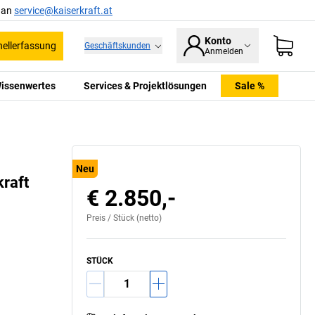
l an
service@kaiserkraft.at
Konto
ellerfassung
Geschäftskunden
Anmelden
issenwertes
Services & Projektlösungen
Sale %
Neu
raft
€ 2.850,-
Preis /
Stück
(netto)
STÜCK