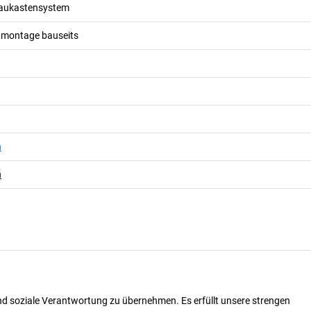
aukastensystem
dmontage bauseits
n
n
nd soziale Verantwortung zu übernehmen. Es erfüllt unsere strengen