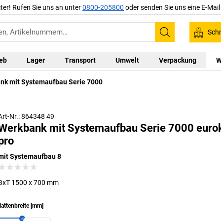
iter! Rufen Sie uns an unter
0800-205800
oder senden Sie uns eine E-Mai
Schn
Suchen
ieb
Lager
Transport
Umwelt
Verpackung
W
nk mit Systemaufbau Serie 7000
Art-Nr.: 864348 49
Werkbank mit Systemaufbau Serie 7000 eurok
pro
mit Systemaufbau 8
BxT 1500 x 700 mm
lattenbreite
[
mm
]