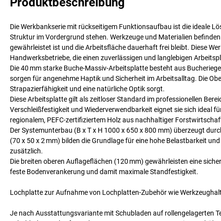
Produktbeschreibung
Die Werkbankserie mit rückseitigem Funktionsaufbau ist die ideale Lös
Struktur im Vordergrund stehen. Werkzeuge und Materialien befinden si
gewährleistet ist und die Arbeitsfläche dauerhaft frei bleibt. Diese W
Handwerksbetriebe, die einen zuverlässigen und langlebigen Arbeitsp
Die 40 mm starke Buche-Massiv-Arbeitsplatte besteht aus Bucheriege
sorgen für angenehme Haptik und Sicherheit im Arbeitsalltag. Die Obe
Strapazierfähigkeit und eine natürliche Optik sorgt.
Diese Arbeitsplatte gilt als zeitloser Standard im professionellen Bere
Verschleißfestigkeit und Wiederverwendbarkeit eignet sie sich ideal f
regionalem, PEFC-zertifiziertem Holz aus nachhaltiger Forstwirtschaf
Der Systemunterbau (B x T x H 1000 x 650 x 800 mm) überzeugt durch 
(70 x 50 x 2 mm) bilden die Grundlage für eine hohe Belastbarkeit un
zusätzlich.
Die breiten oberen Auflageflächen (120 mm) gewährleisten eine sicher
feste Bodenverankerung und damit maximale Standfestigkeit.
Lochplatte zur Aufnahme von Lochplatten-Zubehör wie Werkzeughalte
Je nach Ausstattungsvariante mit Schubladen auf rollengelagerten T