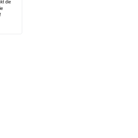
kt die
ie
f