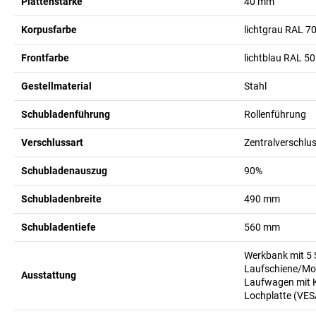
Plattenstärke
40
mm
Korpusfarbe
lichtgrau RAL 7
Frontfarbe
lichtblau RAL 5
Gestellmaterial
Stahl
Schubladenführung
Rollenführung
Verschlussart
Zentralverschlus
Schubladenauszug
90%
Schubladenbreite
490
mm
Schubladentiefe
560
mm
Werkbank mit 5 
Laufschiene/Mon
Ausstattung
Laufwagen mit K
Lochplatte (VES