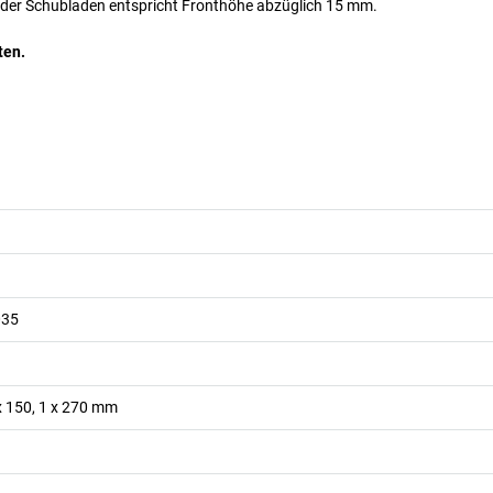
 der Schubladen entspricht Fronthöhe abzüglich 15 mm.
ten.
035
 x 150, 1 x 270
mm