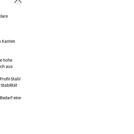
klare
n Kanten
re hohe
ich aus
rofil-Stahl
Stabilität
 Bedarf eine