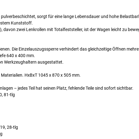
pulverbeschichtet, sorgt für eine lange Lebensdauer und hohe Belastbark
estem Kunststoff.
 davon zwei Lenkrollen mit Totalfeststeller, ist der Wagen leicht zu bew
nen. Die Einzelauszugssperre verhindert das gleichzeitige Öffnen mehre
Tiefe 640 x 400 mm.
on Werkzeughaltern ausgestattet.
 Materialien. HxBxT 1045 x 870 x 505 mm.
gen – jedes Teil hat seinen Platz, fehlende Teile sind sofort sichtbar.
, 81-tlg
19, 28-tlg
lg