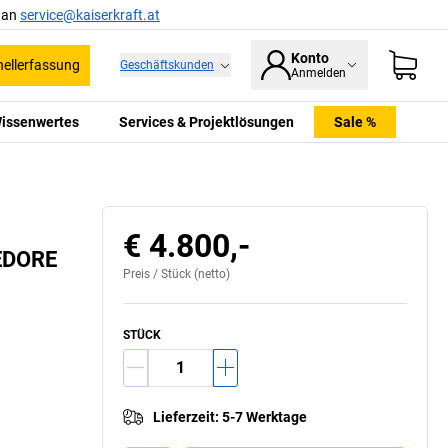
l an
service@kaiserkraft.at
Konto
ellerfassung
Geschäftskunden
Anmelden
issenwertes
Services & Projektlösungen
Sale %
€ 4.800,-
GEDORE
Preis /
Stück
(netto)
STÜCK
Lieferzeit
:
5-7 Werktage