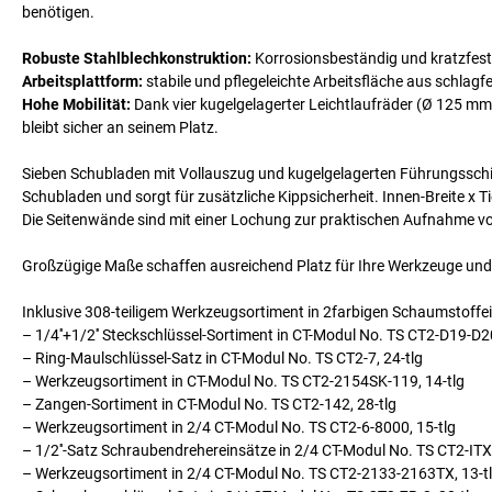
benötigen.
Robuste Stahlblechkonstruktion:
Korrosionsbeständig und kratzfest 
Arbeitsplattform:
stabile und pflegeleichte Arbeitsfläche aus schlagf
Hohe Mobilität:
Dank vier kugelgelagerter Leichtlaufräder (Ø 125 mm),
bleibt sicher an seinem Platz.
Sieben Schubladen mit Vollauszug und kugelgelagerten Führungsschie
Schubladen und sorgt für zusätzliche Kippsicherheit. Innen-Breite x 
Die Seitenwände sind mit einer Lochung zur praktischen Aufnahme v
Großzügige Maße schaffen ausreichend Platz für Ihre Werkzeuge und
Inklusive 308-teiligem Werkzeugsortiment in 2farbigen Schaumstoffeinla
– 1/4''+1/2'' Steckschlüssel-Sortiment in CT-Modul No. TS CT2-D19-D20
– Ring-Maulschlüssel-Satz in CT-Modul No. TS CT2-7, 24-tlg
– Werkzeugsortiment in CT-Modul No. TS CT2-2154SK-119, 14-tlg
– Zangen-Sortiment in CT-Modul No. TS CT2-142, 28-tlg
– Werkzeugsortiment in 2/4 CT-Modul No. TS CT2-6-8000, 15-tlg
– 1/2''-Satz Schraubendrehereinsätze in 2/4 CT-Modul No. TS CT2-ITX
– Werkzeugsortiment in 2/4 CT-Modul No. TS CT2-2133-2163TX, 13-t