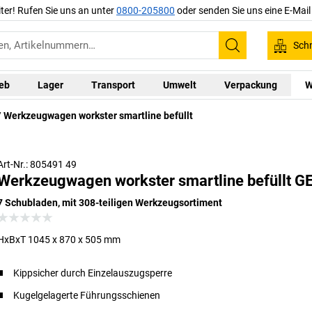
iter! Rufen Sie uns an unter
0800-205800
oder senden Sie uns eine E-Mai
Schn
Suchen
ieb
Lager
Transport
Umwelt
Verpackung
W
Werkzeugwagen workster smartline befüllt
Art-Nr.: 805491 49
Werkzeugwagen workster smartline befüllt 
7 Schubladen, mit 308-teiligen Werkzeugsortiment
HxBxT 1045 x 870 x 505 mm
Kippsicher durch Einzelauszugsperre
Kugelgelagerte Führungsschienen