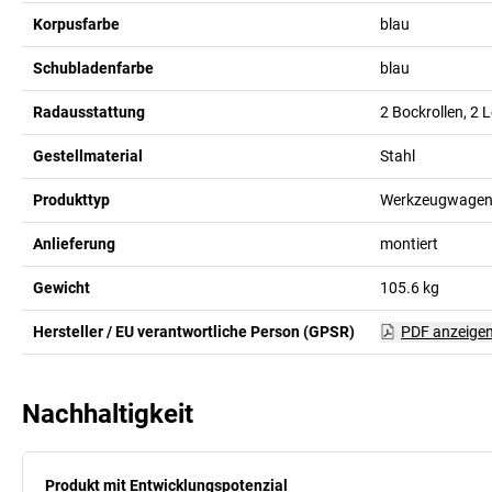
Korpusfarbe
blau
Schubladenfarbe
blau
Radausstattung
2 Bockrollen, 2 L
Gestellmaterial
Stahl
Produkttyp
Werkzeugwage
Anlieferung
montiert
Gewicht
105.6
kg
Hersteller / EU verantwortliche Person (GPSR)
PDF anzeige
Nachhaltigkeit
Produkt mit Entwicklungspotenzial