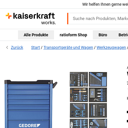
Wir helfen Ihnen gerne we
Alle Produkte
ratioform Shop
Büro
Betr
Zurück
Start
Transportgeräte und Wagen
Werkzeugwagen