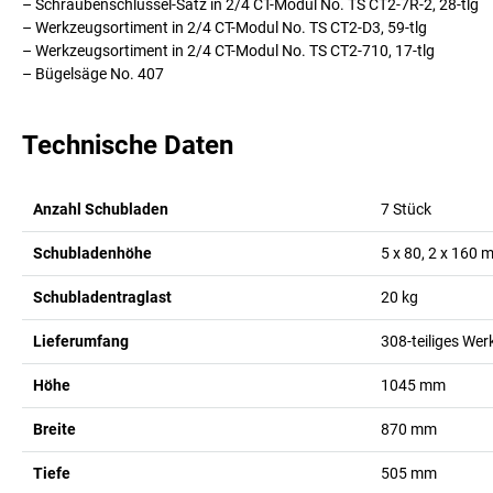
– Schraubenschlüssel-Satz in 2/4 CT-Modul No. TS CT2-7R-2, 28-tlg
– Werkzeugsortiment in 2/4 CT-Modul No. TS CT2-D3, 59-tlg
– Werkzeugsortiment in 2/4 CT-Modul No. TS CT2-710, 17-tlg
– Bügelsäge No. 407
Technische Daten
Anzahl Schubladen
7
Stück
Schubladenhöhe
5 x 80, 2 x 160
Schubladentraglast
20
kg
Lieferumfang
308-teiliges We
Höhe
1045
mm
Breite
870
mm
Tiefe
505
mm