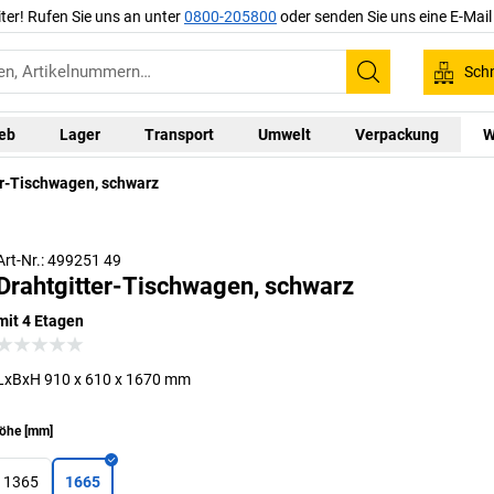
iter! Rufen Sie uns an unter
0800-205800
oder senden Sie uns eine E-Mai
Schn
Suchen
ieb
Lager
Transport
Umwelt
Verpackung
W
er-Tischwagen, schwarz
Art-Nr.: 499251 49
Drahtgitter-Tischwagen, schwarz
mit 4 Etagen
LxBxH 910 x 610 x 1670 mm
öhe
[
mm
]
1365
1665