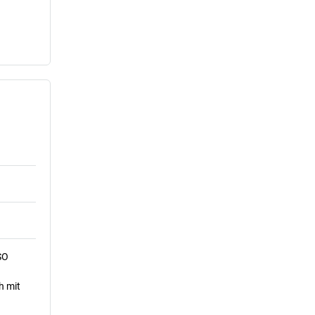
SO
h mit