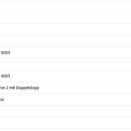
L 9005
L 9005
avon 2 mit Doppelstopp
os