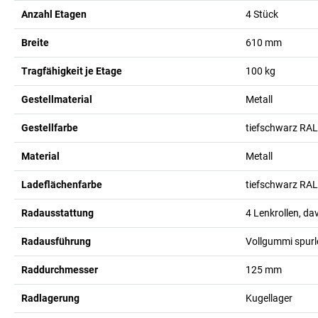
Anzahl Etagen
4
Stück
Breite
610
mm
Tragfähigkeit je Etage
100
kg
Gestellmaterial
Metall
Gestellfarbe
tiefschwarz RA
Material
Metall
Ladeflächenfarbe
tiefschwarz RA
Radausstattung
4 Lenkrollen, d
Radausführung
Vollgummi spurl
Raddurchmesser
125
mm
Radlagerung
Kugellager