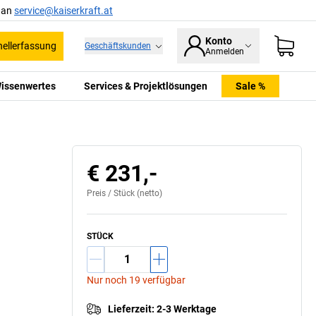
l an
service@kaiserkraft.at
Konto
ellerfassung
Geschäftskunden
Anmelden
issenwertes
Services & Projektlösungen
Sale %
€ 231,-
Preis /
Stück
(netto)
STÜCK
Nur noch 19 verfügbar
Lieferzeit
:
2-3 Werktage