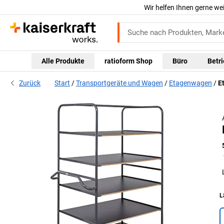
Wir helfen Ihnen gerne we
Alle Produkte
ratioform Shop
Büro
Betr
Zurück
Start
Transportgeräte und Wagen
Etagenwagen
E
L