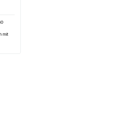
SO
h mit