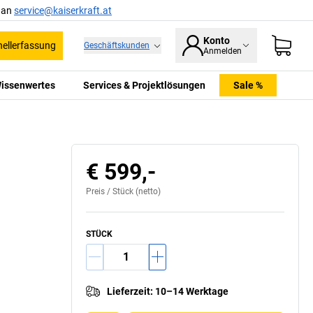
l an
service@kaiserkraft.at
Konto
ellerfassung
Geschäftskunden
Anmelden
issenwertes
Services & Projektlösungen
Sale %
€ 599,-
Preis /
Stück
(netto)
STÜCK
Lieferzeit
:
10–14 Werktage