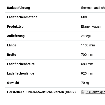
Radausführung
thermoplastisc
Ladeflächenmaterial
MDF
Produkttyp
Etagenwagen
Anlieferung
zerlegt
Länge
1100
mm
Breite
700
mm
Ladeflächenbreite
680
mm
Ladeflächenlänge
925
mm
Gewicht
70
kg
Hersteller / EU verantwortliche Person (GPSR)
PDF anzeige