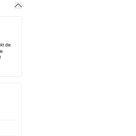
kt die
ie
f