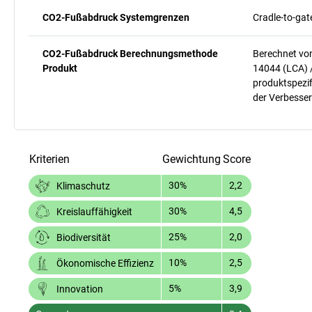
CO2-Fußabdruck Systemgrenzen
Cradle-to-gat
CO2-Fußabdruck Berechnungsmethode
Berechnet vo
Produkt
14044 (LCA) 
produktspezif
der Verbesser
Kriterien
Gewichtung
Score
30%
2,2
Klimaschutz
30%
4,5
Kreislauffähigkeit
25%
2,0
Biodiversität
10%
2,5
Ökonomische Effizienz
5%
3,9
Innovation