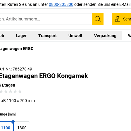
iter! Rufen Sie uns an unter
0800-205800
oder senden Sie uns eine E-Mai
Schn
Suchen
ieb
Lager
Transport
Umwelt
Verpackung
W
tagenwagen ERGO
Ohne Deko
Art-Nr.: 785278 49
Etagenwagen ERGO Kongamek
5 Etagen
LxB 1100 x 700 mm
änge
[
mm
]
1100
1300