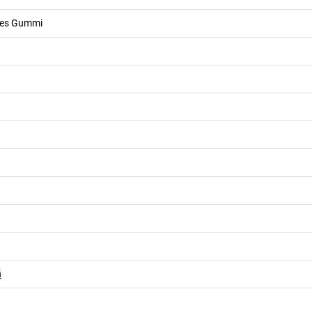
hes Gummi
n