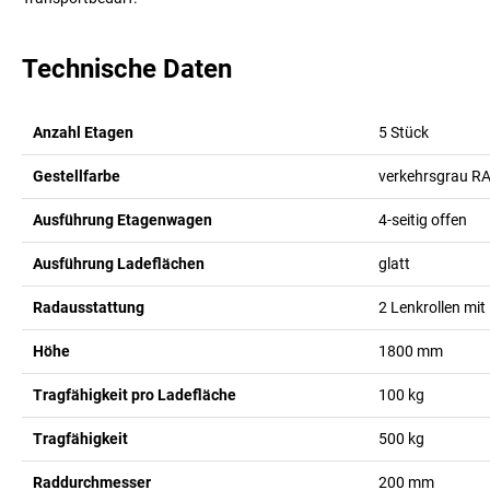
Technische Daten
Anzahl Etagen
5
Stück
Gestellfarbe
verkehrsgrau R
Ausführung Etagenwagen
4-seitig offen
Ausführung Ladeflächen
glatt
Radausstattung
2 Lenkrollen mit 
Höhe
1800
mm
Tragfähigkeit pro Ladefläche
100
kg
Tragfähigkeit
500
kg
Raddurchmesser
200
mm