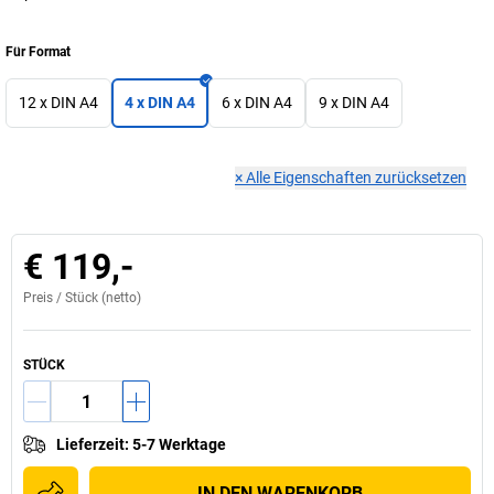
Für Format
12 x DIN A4
4 x DIN A4
6 x DIN A4
9 x DIN A4
×
Alle Eigenschaften zurücksetzen
€ 119,-
Preis /
Stück
(netto)
STÜCK
Lieferzeit
:
5-7 Werktage
IN DEN WARENKORB