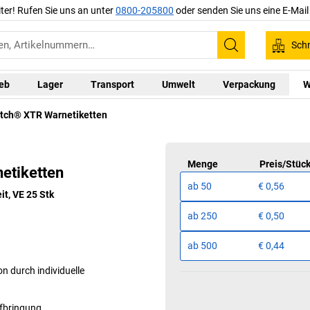
iter! Rufen Sie uns an unter
0800-205800
oder senden Sie uns eine E-Mai
Schn
Suchen
ieb
Lager
Transport
Umwelt
Verpackung
W
atch® XTR Warnetiketten
Menge
Preis
/
Stüc
etiketten
ab
50
€ 0,56
t, VE 25 Stk
ab
250
€ 0,50
ab
500
€ 0,44
n durch individuelle
ufbringung