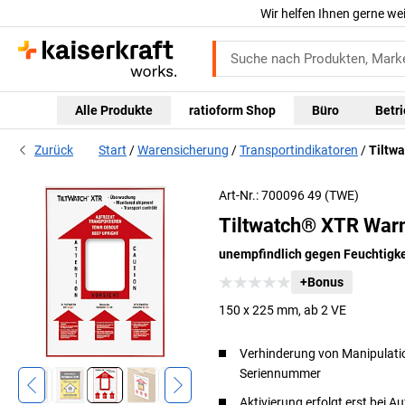
Wir helfen Ihnen gerne we
Alle Produkte
ratioform Shop
Büro
Betr
Zurück
Start
Warensicherung
Transportindikatoren
Tiltw
Art-Nr.: 700096 49 (TWE)
Tiltwatch® XTR Warn
unempfindlich gegen Feuchtigkei
+Bonus
150 x 225 mm, ab 2 VE
Verhinderung von Manipulatio
Seriennummer
Aktivierung erfolgt erst bei A