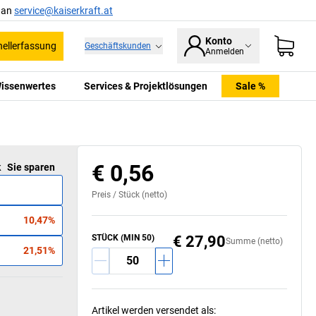
l an
service@kaiserkraft.at
Konto
ellerfassung
Geschäftskunden
Anmelden
issenwertes
Services & Projektlösungen
Sale %
€ 0,56
k
Sie sparen
Preis /
Stück
(netto)
10,47%
STÜCK (MIN 50)
€ 27,90
Summe (netto)
21,51%
Artikel werden versendet als
: