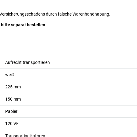
ines Versicherungsschadens durch falsche Warenhandhabung.
bitte separat bestellen.
Aufrecht transportieren
weiß
225
mm
150
mm
Papier
120
VE
Transportindikatoren