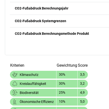
CO2-Fußabdruck Berechnungsjahr
CO2-Fußabdruck Systemgrenzen
CO2-Fußabdruck Berechnungsmethode Produkt
Kriterien
Gewichtung
Score
30%
3,5
Klimaschutz
30%
3,2
Kreislauffähigkeit
25%
4,9
Biodiversität
10%
5,0
Ökonomische Effizienz