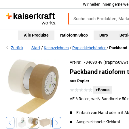
Wir helfen Ihnen gerne we
Alle Produkte
ratioform Shop
Büro
Betr
Zurück
Start
Kennzeichnen
Papierklebebänder
Packband
Art-Nr.: 784690 49 (trapm50ww)
Packband ratioform t
aus Papier
+Bonus
VE 6 Rollen, weiß, Bandbreite 50
Einfach von Hand oder mit Abr
Ausgezeichnete Klebkraft