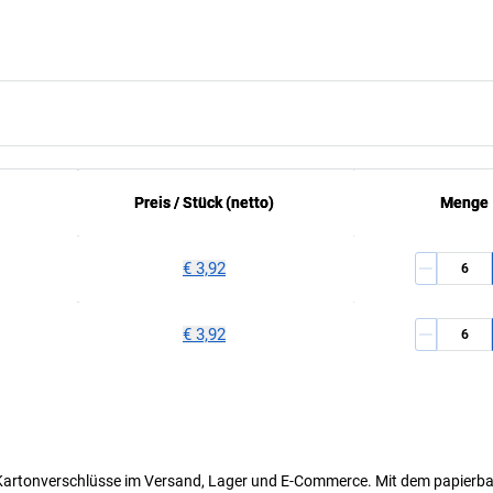
Preis /
Preis /
Stück
Stück
(netto)
(netto)
Menge
Menge
€ 3,92
€ 3,92
le Kartonverschlüsse im Versand, Lager und E-Commerce. Mit dem papierb