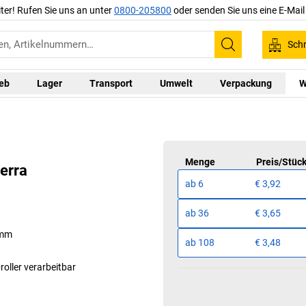
iter! Rufen Sie uns an unter
0800-205800
oder senden Sie uns eine E-Mai
Schn
Suchen
ieb
Lager
Transport
Umwelt
Verpackung
W
Menge
Preis
/
Stüc
erra
ab
6
€ 3,92
ab
36
€ 3,65
 mm
ab
108
€ 3,48
oller verarbeitbar