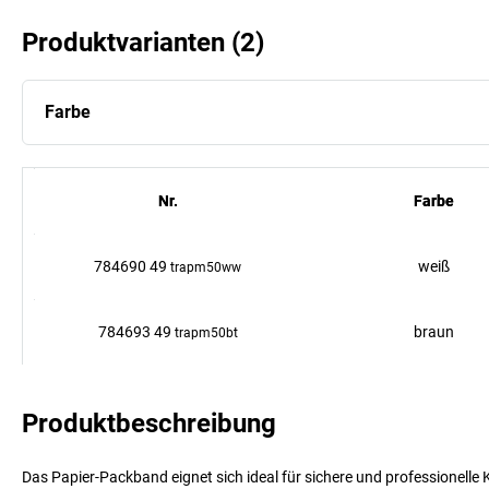
Produktvarianten
(
2
)
Farbe
Nr.
Nr.
Farbe
Farbe
784690 49
weiß
trapm50ww
784693 49
braun
trapm50bt
Produktbeschreibung
Das Papier-Packband eignet sich ideal für sichere und professionel