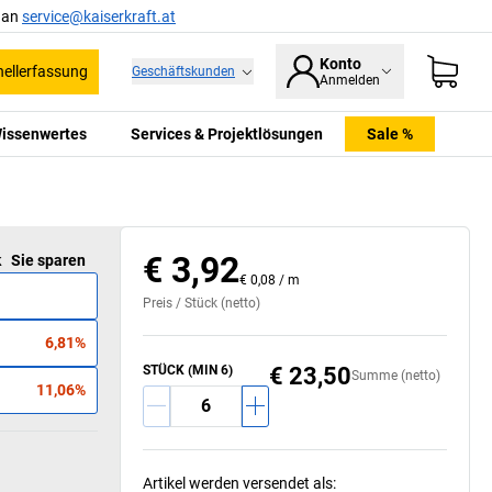
l an
service@kaiserkraft.at
Konto
ellerfassung
Geschäftskunden
Anmelden
issenwertes
Services & Projektlösungen
Sale %
€ 3,92
k
Sie sparen
€ 0,08
/
m
Preis /
Stück
(netto)
6,81%
STÜCK (MIN 6)
€ 23,50
Summe (netto)
11,06%
Artikel werden versendet als
: