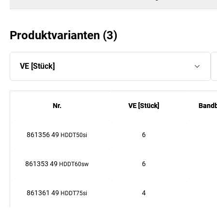
Produktvarianten
(
3
)
VE
[
Stück
]
Nr.
Nr.
VE
VE
[
[
Stück
Stück
]
]
Bandb
Bandb
861356 49
6
HDDT50si
861353 49
6
HDDT60sw
861361 49
4
HDDT75si