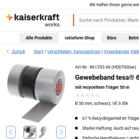
Wir helfen Ihnen gerne we
Alle Produkte
ratioform Shop
Büro
Betr
Zurück
Start
Verschließen, Kennzeichnen
Kreppbänder, Kle
Art-Nr.: 861353 49 (HDDT60sw)
Gewebeband tesa® 6
mit recyceltem Träger 50 m
B 50 mm, schwarz, VE 6 Stk
67 % Recyclinganteil im Träge
Starke Haftung: Auch auf ra
Einfache Handhabung: Leicht 