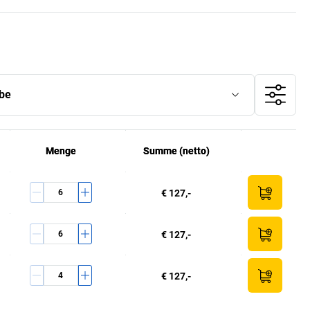
be
Menge
Menge
Summe (netto)
Summe (netto)
€ 127,-
€ 127,-
€ 127,-