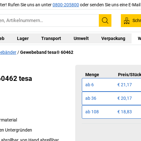
iter! Rufen Sie uns an unter
0800-205800
oder senden Sie uns eine E-Mai
Schn
Suchen
ieb
Lager
Transport
Umwelt
Verpackung
W
bebänder
Gewebeband tesa® 60462
Menge
Preis
/
Stüc
0462 tesa
ab
6
€ 21,17
ab
36
€ 20,17
ab
108
€ 18,83
rmaterial
uen Untergründen
abrollbar, von Hand abreißbar