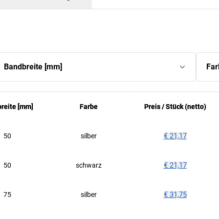
Bandbreite
[
mm
]
Far
reite
reite
[
[
mm
mm
]
]
Farbe
Farbe
Preis /
Preis /
Stück
Stück
(netto)
(netto)
€ 21,17
50
silber
€ 21,17
50
schwarz
€ 31,75
75
silber