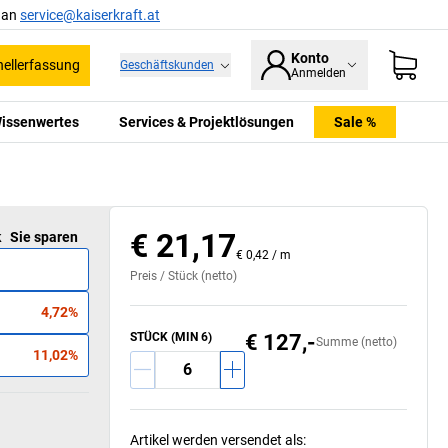
l an
service@kaiserkraft.at
Konto
ellerfassung
Geschäftskunden
Anmelden
issenwertes
Services & Projektlösungen
Sale %
€ 21,17
k
Sie sparen
€ 0,42
/
m
Preis /
Stück
(netto)
4,72%
STÜCK (MIN 6)
€ 127,-
Summe (netto)
11,02%
Artikel werden versendet als
: