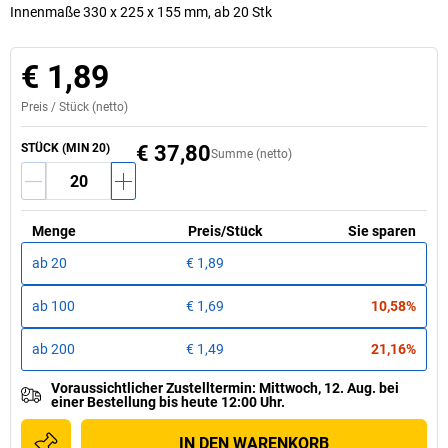
Innenmaße 330 x 225 x 155 mm, ab 20 Stk
€ 1,89
Preis /
Stück
(netto)
STÜCK
(MIN
20
)
€ 37,80
Summe (netto)
Menge
Preis
/
Stück
Sie sparen
ab
20
€ 1,89
ab
100
€ 1,69
10,58%
ab
200
€ 1,49
21,16%
Voraussichtlicher Zustelltermin
:
Mittwoch, 12. Aug.
bei
einer
Bestellung bis heute 12:00 Uhr.
IN DEN WARENKORB