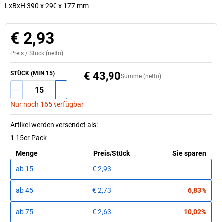
LxBxH 390 x 290 x 177 mm
€ 2,93
Preis /
Stück
(netto)
STÜCK (MIN 15)
€ 43,90
Summe (netto)
Nur noch 165 verfügbar
Artikel werden versendet als
:
1
15er Pack
Menge
Preis
/
Stück
Sie sparen
ab
15
€ 2,93
ab
45
€ 2,73
6,83%
ab
75
€ 2,63
10,02%