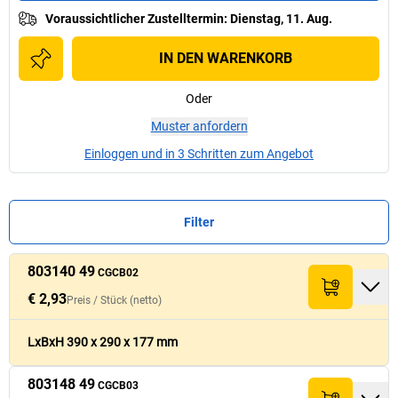
Voraussichtlicher Zustelltermin
:
Dienstag, 11. Aug.
IN DEN WARENKORB
Oder
Muster anfordern
Einloggen und in 3 Schritten zum Angebot
Filter
803140 49
Preis /
Preis /
Stück
Stück
CGCB02
Nr.
Nr.
Menge
Menge
L x B x H (mm)
L x B x H (mm)
Summe (netto)
Summe (netto)
(netto)
(netto)
€ 2,93
Preis /
Stück
(netto)
803140 49
€ 2,93
390
x
290
x
177
€ 43,90
LxBxH 390 x 290 x 177 mm
CGCB02
803148 49
803148 49
€ 3,73
CGCB03
450
x
350
x
230
€ 55,90
CGCB03