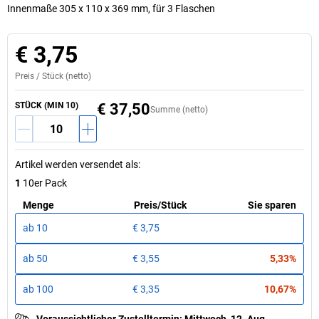
Innenmaße 305 x 110 x 369 mm, für 3 Flaschen
€ 3,75
Preis /
Stück
(netto)
STÜCK (MIN 10)
€ 37,50
Summe (netto)
Artikel werden versendet als
:
1
10er Pack
Menge
Preis
/
Stück
Sie sparen
ab
10
€ 3,75
ab
50
€ 3,55
5,33%
ab
100
€ 3,35
10,67%