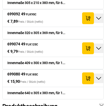
FLK9SC
Innenmaße 305 x 210 x 383 mm, für 6...
699074 49
€ 9,79
409
x
300
x
383
12
€ 97,90
699092 49
FLK9SC
FLK12SC
€ 7,89
Preis /
Stück
(netto)
699080 49
€ 15,90
640
x
305
x
383
18
€ 159,-
FLK18SC
Innenmaße 320 x 305 x 369 mm, für 9...
699074 49
FLK12SC
€ 9,79
Preis /
Stück
(netto)
Innenmaße 409 x 300 x 383 mm, für 1...
699080 49
FLK18SC
€ 15,90
Preis /
Stück
(netto)
Innenmaße 640 x 305 x 383 mm, für 1...