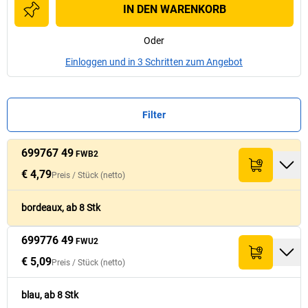
IN DEN WARENKORB
Oder
Einloggen und in 3 Schritten zum Angebot
Filter
699767 49
Preis /
Preis /
Stück
Stück
FWB2
Palettenmenge
Palettenmenge
Nr.
Nr.
Menge
Menge
Farbe
Farbe
Summe (netto)
Summe (netto)
(netto)
(netto)
[
[
Stück
Stück
]
]
€ 4,79
Preis /
Stück
(netto)
€ 4,79
699767 49
bordeaux
500
€ 38,32
FWB2
bordeaux, ab 8 Stk
699776 49
€ 5,09
FWU2
699776 49
blau
550
€ 40,72
FWU2
€ 5,09
Preis /
Stück
(netto)
blau, ab 8 Stk