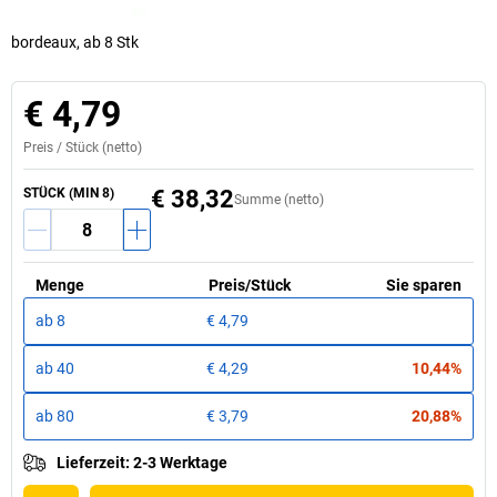
bordeaux, ab 8 Stk
€ 4,79
Preis /
Stück
(netto)
STÜCK
(MIN
8
)
€ 38,32
Summe (netto)
Menge
Preis
/
Stück
Sie sparen
ab
8
€ 4,79
ab
40
€ 4,29
10,44%
ab
80
€ 3,79
20,88%
Lieferzeit
:
2-3 Werktage