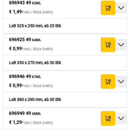
696943 49
62ML
€ 1,49
Preis /
Stück
(netto)
€ 6,59
696955 49
520
770
€ 52,72
77ML
LxB 325 x 250 mm, ab 25 Stk
€ 7,59
696958 49
620
820
€ 37,95
82ML
696925 49
64ML
€ 0,99
Preis /
Stück
(netto)
LxB 330 x 270 mm, ab 30 Stk
696946 49
67ML
€ 0,99
Preis /
Stück
(netto)
LxB 380 x 290 mm, ab 30 Stk
696949 49
68ML
€ 1,29
Preis /
Stück
(netto)