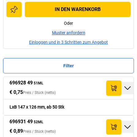
IN DEN WARENKORB
Oder
Muster anfordern
Einloggen und in 3 Schritten zum Angebot
Filter
696928 49
Preis /
Preis /
Stück
Stück
51ML
Nr.
Nr.
Menge
Menge
Innenbreite
Innenbreite
[
[
mm
mm
Summe (netto)
Summe (netto)
]
]
Innenlänge
Innenlänge
[
[
mm
mm
]
]
(netto)
(netto)
€ 0,75
Preis /
Stück
(netto)
€ 0,75
696928 49
126
147
€ 37,50
51ML
LxB 147 x 126 mm, ab 50 Stk
696931 49
€ 0,89
52ML
696931 49
155
217
€ 44,50
52ML
€ 0,89
Preis /
Stück
(netto)