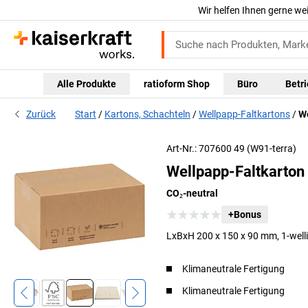
Wir helfen Ihnen gerne we
Alle Produkte
ratioform Shop
Büro
Betr
Zurück
Start
Kartons, Schachteln
Wellpapp-Faltkartons
We
Art-Nr.: 707600 49 (W91-terra)
Wellpapp-Faltkarton 
CO₂-neutral
+Bonus
LxBxH 200 x 150 x 90 mm, 1-welli
Klimaneutrale Fertigung
Klimaneutrale Fertigung