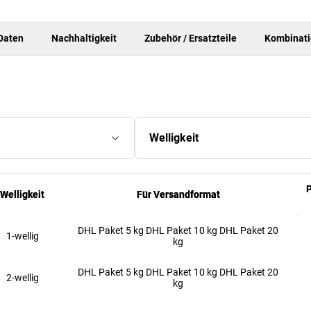
Daten
Nachhaltigkeit
Zubehör / Ersatzteile
Kombinat
Welligkeit
P
P
Welligkeit
Welligkeit
Für Versandformat
Für Versandformat
DHL Paket 5 kg DHL Paket 10 kg DHL Paket 20
1-wellig
kg
DHL Paket 5 kg DHL Paket 10 kg DHL Paket 20
2-wellig
kg