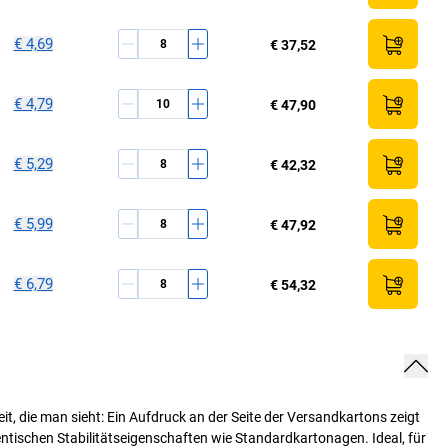
€ 4,69
€ 37,52
€ 4,79
€ 47,90
€ 5,29
€ 42,32
€ 5,99
€ 47,92
€ 6,79
€ 54,32
t, die man sieht: Ein Aufdruck an der Seite der Versandkartons zeigt
entischen Stabilitätseigenschaften wie Standardkartonagen. Ideal, für