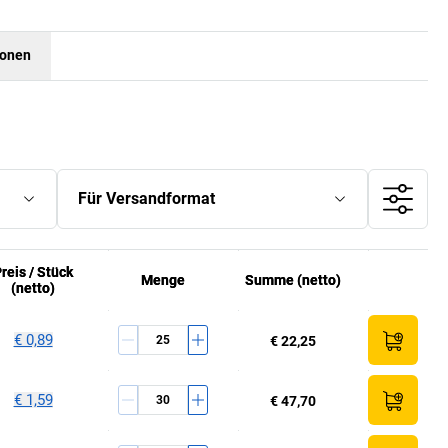
ionen
Für Versandformat
reis /
reis /
Stück
Stück
Menge
Menge
Summe (netto)
Summe (netto)
(netto)
(netto)
€ 0,89
€ 22,25
€ 1,59
€ 47,70