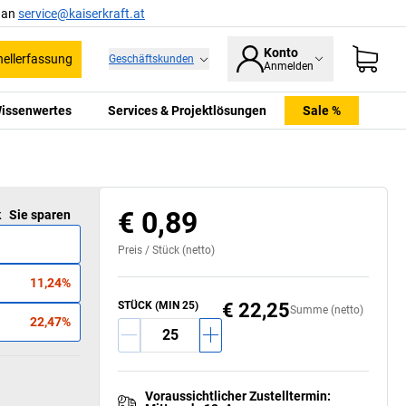
l an
service@kaiserkraft.at
Konto
ellerfassung
Geschäftskunden
Anmelden
issenwertes
Services & Projektlösungen
Sale %
€ 0,89
k
Sie sparen
Preis /
Stück
(netto)
11,24%
STÜCK
(MIN
25
)
€ 22,25
Summe (netto)
22,47%
Voraussichtlicher Zustelltermin
: