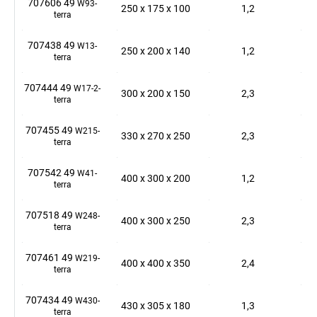
707606 49
W93-
250
x
175
x
100
1,2
terra
707438 49
W13-
250
x
200
x
140
1,2
terra
707444 49
W17-2-
300
x
200
x
150
2,3
terra
707455 49
W215-
330
x
270
x
250
2,3
terra
707542 49
W41-
400
x
300
x
200
1,2
terra
707518 49
W248-
400
x
300
x
250
2,3
terra
707461 49
W219-
400
x
400
x
350
2,4
terra
707434 49
W430-
430
x
305
x
180
1,3
terra