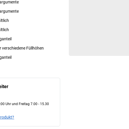
sargumente
sargumente
ltlich
ltlich
ganteil
ür verschiedene Füllhöhen
ganteil
iter
00 Uhr und Freitag 7.00 - 15.30
Produkt?