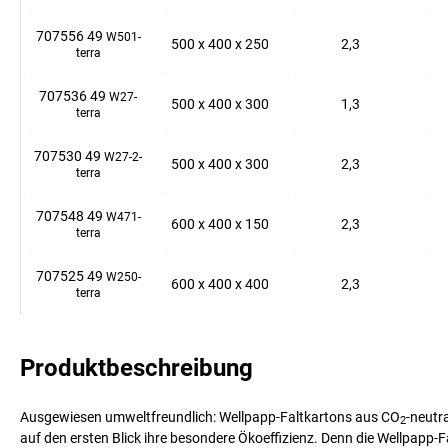
707556 49
W501-
500
x
400
x
250
2,3
terra
707536 49
W27-
500
x
400
x
300
1,3
terra
707530 49
W27-2-
500
x
400
x
300
2,3
terra
707548 49
W471-
600
x
400
x
150
2,3
terra
707525 49
W250-
600
x
400
x
400
2,3
terra
Produktbeschreibung
Ausgewiesen umweltfreundlich: Wellpapp-Faltkartons aus CO
-neutr
2
auf den ersten Blick ihre besondere Ökoeffizienz. Denn die Wellpapp-