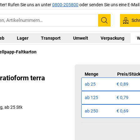
iter! Rufen Sie uns an unter
0800-205800
oder senden Sie uns eine E-Mai
Schn
Suchen
ieb
Lager
Transport
Umwelt
Verpackung
W
llpapp-Faltkarton
Menge
Preis
/
Stüc
ratioform terra
ab
25
€ 0,89
ab
125
€ 0,79
g, ab 25 Stk
ab
250
€ 0,69