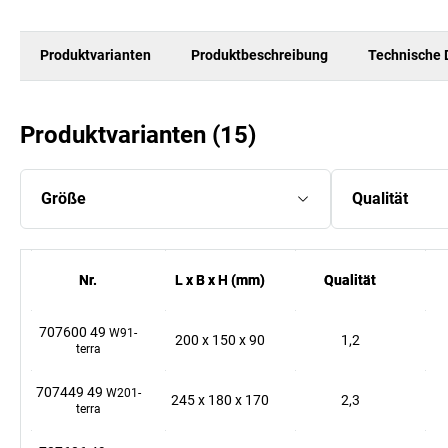
Produktvarianten
Produktbeschreibung
Technische 
Produktvarianten
(
15
)
Größe
Qualität
Nr.
Nr.
L x B x H (mm)
L x B x H (mm)
Qualität
Qualität
707600 49
W91-
200
x
150
x
90
1,2
terra
707449 49
W201-
245
x
180
x
170
2,3
terra