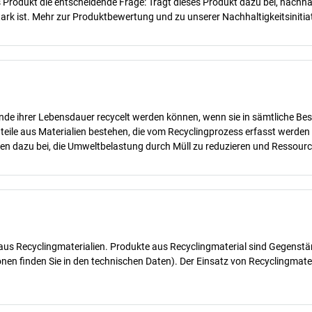
des Produkt die entscheidende Frage: Trägt dieses Produkt dazu bei, nach
rk ist. Mehr zur Produktbewertung und zu unserer Nachhaltigkeitsinitiat
nde ihrer Lebensdauer recycelt werden können, wenn sie in sämtliche Bes
teile aus Materialien bestehen, die vom Recyclingprozess erfasst werde
gen dazu bei, die Umweltbelastung durch Müll zu reduzieren und Ressour
e aus Recyclingmaterialien. Produkte aus Recyclingmaterial sind Gegenstä
onen finden Sie in den technischen Daten). Der Einsatz von Recyclingmat