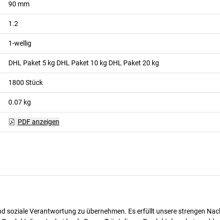
90
mm
1.2
1-wellig
DHL Paket 5 kg DHL Paket 10 kg DHL Paket 20 kg
1800
Stück
0.07
kg
PDF anzeigen
d soziale Verantwortung zu übernehmen. Es erfüllt unsere strengen Nachha