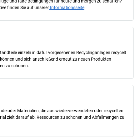
haltige und faire Bedingungen für heute und morgen zu schaffen?
ive finden Sie auf unserer
Informationsseite
.
tandteile einzeln in dafür vorgesehenen Recyclinganlagen recycelt
n können und sich anschließend erneut zu neuen Produkten
cen zu schonen.
nde oder Materialien, die aus wiederverwendeten oder recycelten
erial zielt darauf ab, Ressourcen zu schonen und Abfallmengen zu