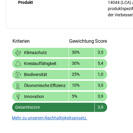
Produkt
14044 (LCA) 
produktspezif
der Verbesser
Kriterien
Gewichtung
Score
30%
3,5
Klimaschutz
30%
5,4
Kreislauffähigkeit
25%
1,0
Biodiversität
10%
3,0
Ökonomische Effizienz
5%
3,9
Innovation
Gesamtscore
3,9
Mehr zu unserem Nachhaltigkeitsansatz.