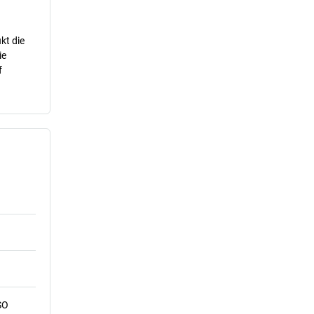
kt die
ie
f
SO