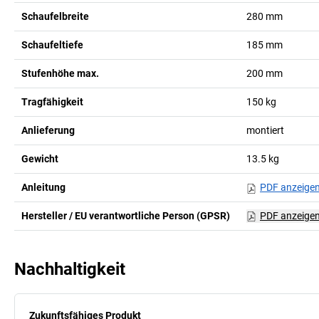
Schaufelbreite
280
mm
Schaufeltiefe
185
mm
Stufenhöhe max.
200
mm
Tragfähigkeit
150
kg
Anlieferung
montiert
Gewicht
13.5
kg
Anleitung
PDF anzeige
Hersteller / EU verantwortliche Person (GPSR)
PDF anzeige
Nachhaltigkeit
Zukunftsfähiges Produkt