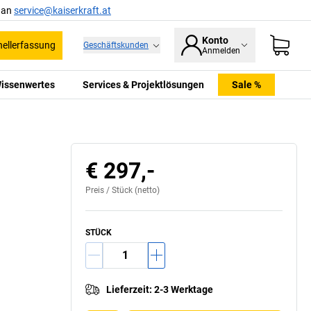
l an
service@kaiserkraft.at
Konto
ellerfassung
Geschäftskunden
Anmelden
issenwertes
Services & Projektlösungen
Sale %
€ 297,-
Preis /
Stück
(netto)
STÜCK
Lieferzeit
:
2-3 Werktage