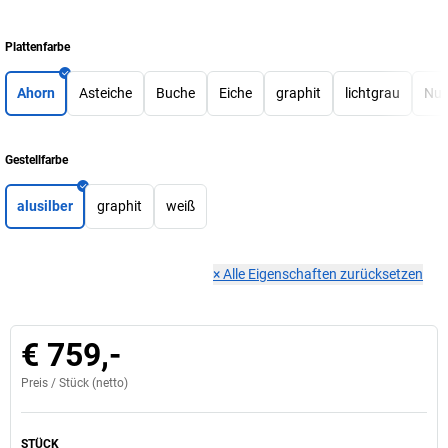
Plattenfarbe
Ahorn
Asteiche
Buche
Eiche
graphit
lichtgrau
Nu
Gestellfarbe
alusilber
graphit
weiß
×
Alle Eigenschaften zurücksetzen
€ 759,-
Preis /
Stück
(netto)
STÜCK