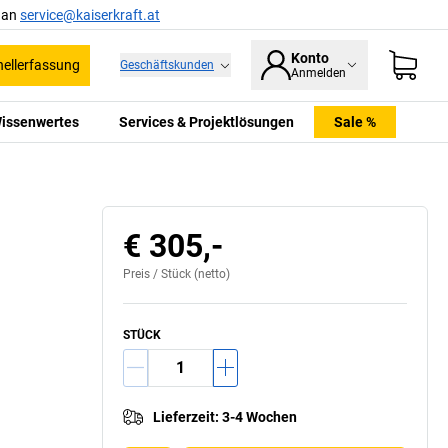
l an
service@kaiserkraft.at
Konto
ellerfassung
Geschäftskunden
Anmelden
issenwertes
Services & Projektlösungen
Sale %
€ 305,-
Preis /
Stück
(netto)
STÜCK
Lieferzeit
:
3-4 Wochen