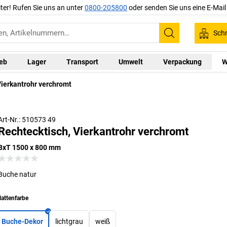
iter! Rufen Sie uns an unter
0800-205800
oder senden Sie uns eine E-Mai
Schn
Suchen
ieb
Lager
Transport
Umwelt
Verpackung
W
Vierkantrohr verchromt
Art-Nr.: 510573 49
Rechtecktisch, Vierkantrohr verchromt
BxT 1500 x 800 mm
Buche natur
lattenfarbe
Buche-Dekor
lichtgrau
weiß