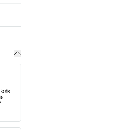
kt die
ie
f