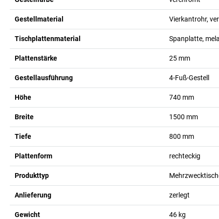
Gestellmaterial
Vierkantrohr, v
Tischplattenmaterial
Spanplatte, mel
Plattenstärke
25
mm
Gestellausführung
4-Fuß-Gestell
Höhe
740
mm
Breite
1500
mm
Tiefe
800
mm
Plattenform
rechteckig
Produkttyp
Mehrzwecktisch
Anlieferung
zerlegt
Gewicht
46
kg