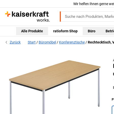
Wir helfen Ihnen gerne we
Alle Produkte
ratioform Shop
Büro
Betr
Zurück
Start
Büromöbel
Konferenztische
Rechtecktisch, 
P