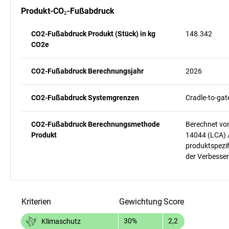
Produkt-CO₂-Fußabdruck
CO2-Fußabdruck Produkt (Stück) in kg
148.342
CO2e
CO2-Fußabdruck Berechnungsjahr
2026
CO2-Fußabdruck Systemgrenzen
Cradle-to-gat
CO2-Fußabdruck Berechnungsmethode
Berechnet vo
Produkt
14044 (LCA) 
produktspezif
der Verbesser
Kriterien
Gewichtung
Score
30%
2,2
Klimaschutz