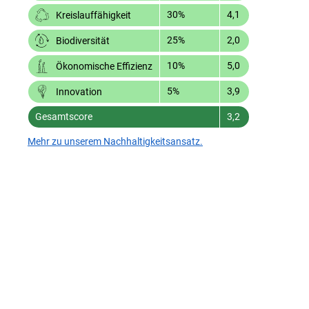
30%
4,1
Kreislauffähigkeit
25%
2,0
Biodiversität
10%
5,0
Ökonomische Effizienz
5%
3,9
Innovation
Gesamtscore
3,2
Mehr zu unserem Nachhaltigkeitsansatz.