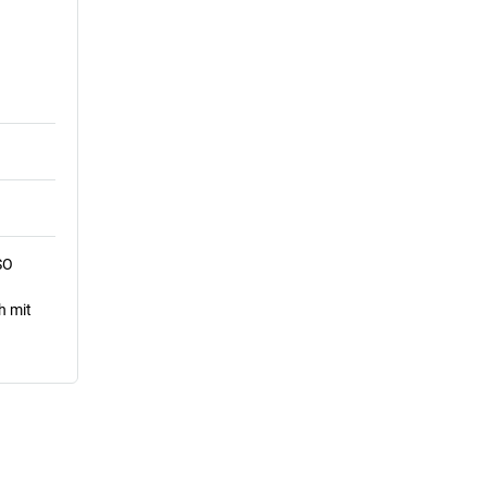
SO
h mit