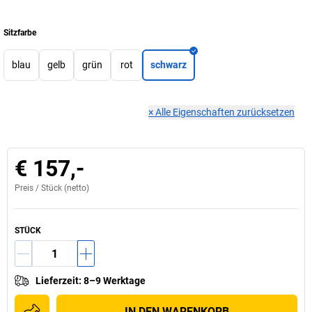
Sitzfarbe
blau
gelb
grün
rot
schwarz
×
Alle Eigenschaften zurücksetzen
€ 157,-
Preis /
Stück
(netto)
STÜCK
Lieferzeit
:
8–9 Werktage
IN DEN WARENKORB