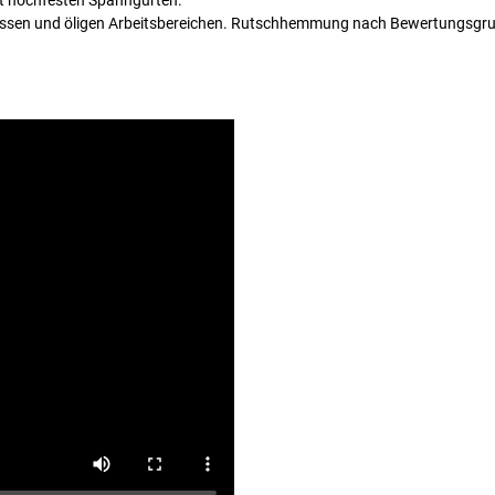
it hochfesten Spanngurten.
in nassen und öligen Arbeitsbereichen. Rutschhemmung nach Bewertungsg