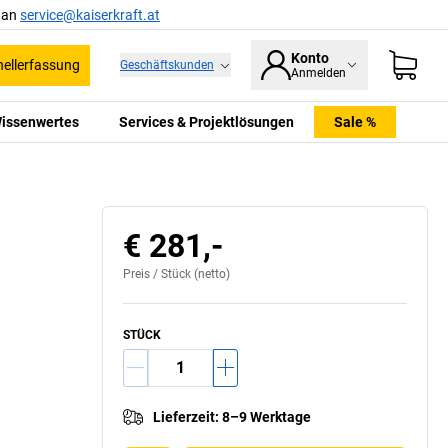
l an
service@kaiserkraft.at
Konto
ellerfassung
Geschäftskunden
Anmelden
issenwertes
Services & Projektlösungen
Sale %
gliches Gelenk mit patentierter 2-Achsen-
Neigungstechnik
€ 281,-
Preis /
Stück
(netto)
STÜCK
Lieferzeit
:
8–9 Werktage