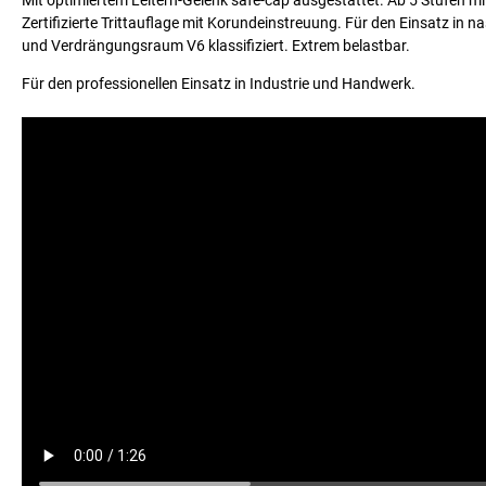
Mit optimiertem Leitern-Gelenk safe-cap ausgestattet. Ab 5 Stufen m
Zertifizierte Trittauflage mit Korundeinstreuung. Für den Einsatz 
und Verdrängungsraum V6 klassifiziert. Extrem belastbar.
Für den professionellen Einsatz in Industrie und Handwerk.