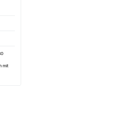
SO
h mit