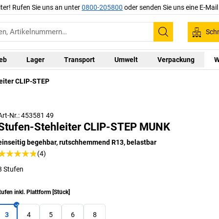
iter! Rufen Sie uns an unter
0800-205800
oder senden Sie uns eine E-Mai
Schn
Suchen
ieb
Lager
Transport
Umwelt
Verpackung
W
eiter CLIP-STEP
Bewe
Art-Nr.: 453581 49
Stufen-Stehleiter CLIP-STEP MUNK
einseitig begehbar, rutschhemmend R13, belastbar
(4)
3 Stufen
tufen inkl. Plattform
[
Stück
]
3
4
5
6
8