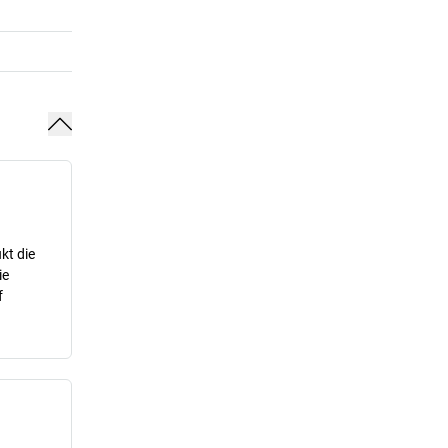
kt die
ie
f