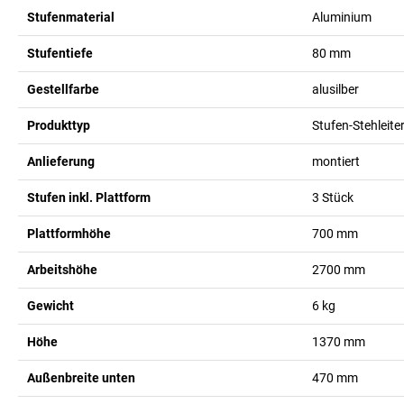
Stufenmaterial
Aluminium
Stufentiefe
80
mm
Gestellfarbe
alusilber
Produkttyp
Stufen-Stehleiter
Anlieferung
montiert
Stufen inkl. Plattform
3
Stück
Plattformhöhe
700
mm
Arbeitshöhe
2700
mm
Gewicht
6
kg
Höhe
1370
mm
Außenbreite unten
470
mm