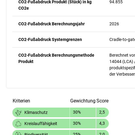
CO2-Fußabdruck Produkt (Stück) in kg
94.855
CO2e
CO2-Fußabdruck Berechnungsjahr
2026
CO2-Fußabdruck Systemgrenzen
Cradle-to-gat
CO2-Fußabdruck Berechnungsmethode
Berechnet vo
Produkt
14044 (LCA) 
produktspezif
der Verbesser
Kriterien
Gewichtung
Score
30%
2,5
Klimaschutz
30%
4,3
Kreislauffähigkeit
25%
2,0
Biodiversität