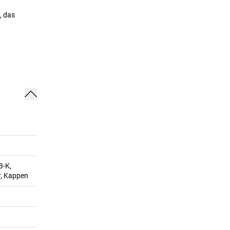
, das
B-K,
r, Kappen