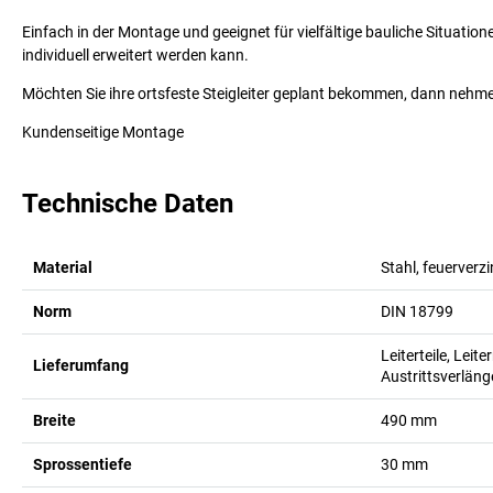
Einfach in der Montage und geeignet für vielfältige bauliche Situati
individuell erweitert werden kann.
Möchten Sie ihre ortsfeste Steigleiter geplant bekommen, dann nehmen
Kundenseitige Montage
Technische Daten
Material
Stahl, feuerverzi
Norm
DIN 18799
Leiterteile, Lei
Lieferumfang
Austrittsverlän
Breite
490
mm
Sprossentiefe
30
mm