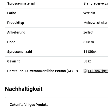
Sprossenmaterial
Stahl, feuerverzi
Farbe
verzinkt
Produkttyp
Mehrzweckleite
Anlieferung
zerlegt
Höhe
3.08
m
Sprossenanzahl
11
Stück
Gewicht
58
kg
Hersteller / EU verantwortliche Person (GPSR)
PDF anzeige
Nachhaltigkeit
Zukunftsfähiges Produkt