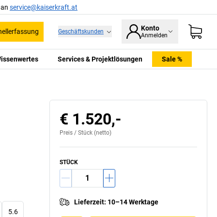
l an
service@kaiserkraft.at
Konto
ellerfassung
Geschäftskunden
Anmelden
issenwertes
Services & Projektlösungen
Sale %
€ 1.520,-
Preis /
Stück
(netto)
STÜCK
Lieferzeit
:
10–14 Werktage
5.6