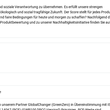
nd soziale Verantwortung zu übernehmen. Es erfüllt unsere strengen
 ökologisch und sozial tragfähige Zukunft. Der Score stellt für jedes Produ
 und faire Bedingungen für heute und morgen zu schaffen? Nachfolgend d
 Produktbewertung und zu unserer Nachhaltigkeitsinitiative finden Sie au
e
n unserem Partner GlobalChanger (GreenZero) in Übereinstimmung mit I
/ 14067 (PCF) (GWP100 [IPCC-Version]) Prinzipien. PCF-Werte sind