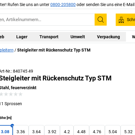
iter! Rufen Sie uns an unter
0800-205800
oder senden Sie uns eine E-Mai
Schn
Suchen
ieb
Lager
Transport
Umwelt
Verpackung
W
pleitern
Steigleiter mit Rückenschutz Typ STM
Art-Nr.: 840745 49
Steigleiter mit Rückenschutz Typ STM
Stahl, feuerverzinkt
11 Sprossen
öhe
[
m
]
3.08
3.36
3.64
3.92
4.2
4.48
4.76
5.04
5.32