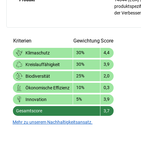
produktspezif
der Verbesser
Kriterien
Gewichtung
Score
30%
4,4
Klimaschutz
30%
3,9
Kreislauffähigkeit
25%
2,0
Biodiversität
10%
0,3
Ökonomische Effizienz
5%
3,9
Innovation
Gesamtscore
3,7
Mehr zu unserem Nachhaltigkeitsansatz.