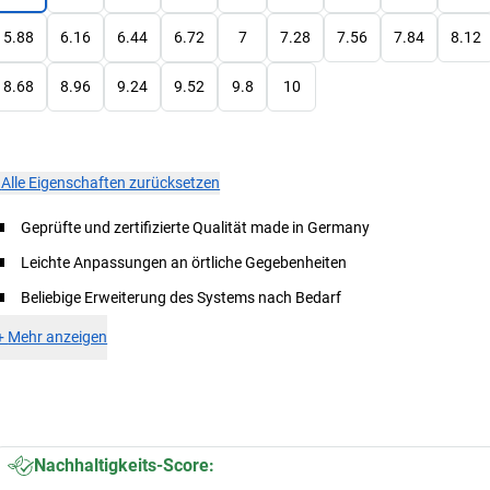
5.88
6.16
6.44
6.72
7
7.28
7.56
7.84
8.12
8.68
8.96
9.24
9.52
9.8
10
×
Alle Eigenschaften zurücksetzen
Geprüfte und zertifizierte Qualität made in Germany
Leichte Anpassungen an örtliche Gegebenheiten
Beliebige Erweiterung des Systems nach Bedarf
+
Mehr anzeigen
Nachhaltigkeits-Score: