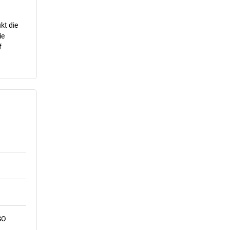
kt die
ie
f
SO