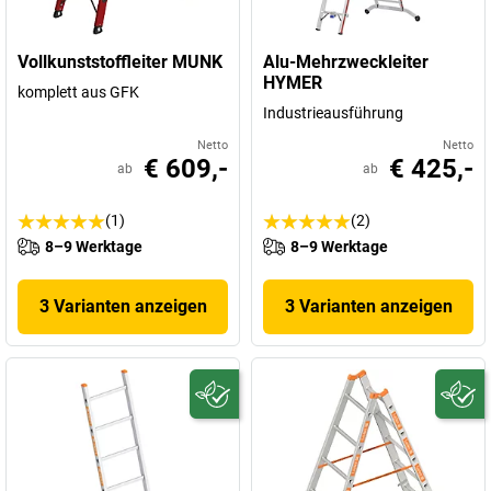
Vollkunststoffleiter MUNK
Alu-Mehrzweckleiter
HYMER
komplett aus GFK
Industrieausführung
Netto
Netto
€ 609,-
€ 425,-
ab
ab
(1)
(2)
8–9 Werktage
8–9 Werktage
3 Varianten anzeigen
3 Varianten anzeigen