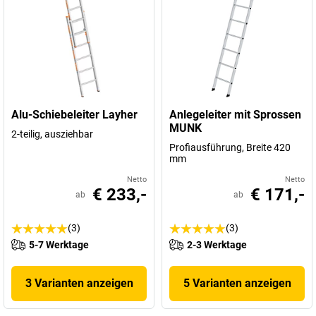
Alu-Schiebeleiter Layher
Anlegeleiter mit Sprossen
MUNK
2-teilig, ausziehbar
Profiausführung, Breite 420
mm
Netto
Netto
€ 233,-
€ 171,-
ab
ab
(3)
(3)
5-7 Werktage
2-3 Werktage
3 Varianten anzeigen
5 Varianten anzeigen