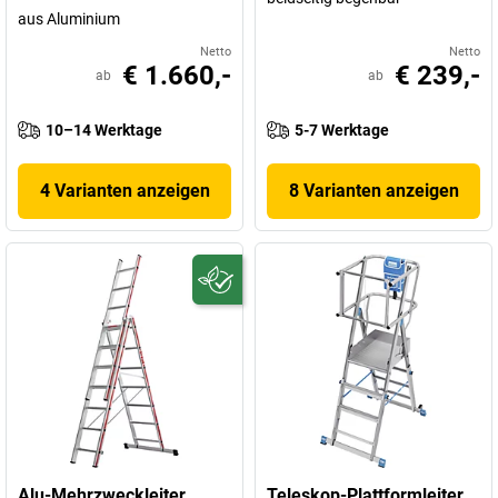
aus Aluminium
Netto
Netto
€ 1.660,-
€ 239,-
ab
ab
10–14 Werktage
5-7 Werktage
4 Varianten anzeigen
8 Varianten anzeigen
Alu-Mehrzweckleiter
Teleskop-Plattformleiter