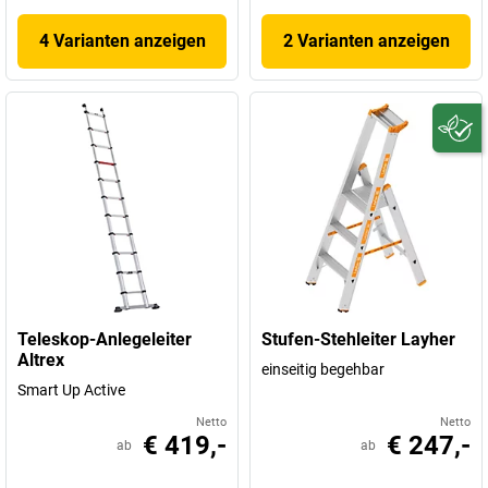
4 Varianten anzeigen
2 Varianten anzeigen
Teleskop-Anlegeleiter
Stufen-Stehleiter Layher
Altrex
einseitig begehbar
Smart Up Active
Netto
Netto
€ 419,-
€ 247,-
ab
ab