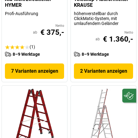
HYMER
KRAUSE
Profi-Ausführung
höhenverstellbar durch
ClickMatic-System, mit
umlaufendem Geländer
Netto
€ 375,-
ab
Netto
€ 1.360,-
ab
(1)
8–9 Werktage
8–9 Werktage
7 Varianten anzeigen
2 Varianten anzeigen