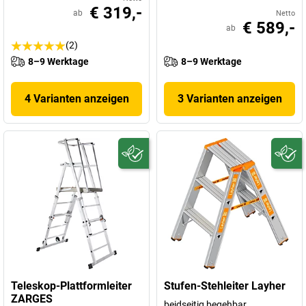
€ 319,-
ab
Netto
€ 589,-
ab
(2)
8–9 Werktage
8–9 Werktage
4 Varianten anzeigen
3 Varianten anzeigen
Teleskop-Plattformleiter
Stufen-Stehleiter Layher
ZARGES
beidseitig begehbar