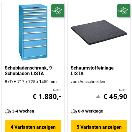
Schubladenschrank, 9
Schaumstoffeinlage
Schubladen LISTA
LISTA
BxTxH 717 x 725 x 1450 mm
zum Ausschneiden
Netto
Netto
€ 1.880,-
€ 45,90
ab
3-4 Wochen
8-9 Werktage
4 Varianten anzeigen
5 Varianten anzeigen