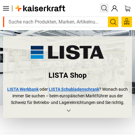
Suchen
LISTA Shop
LISTA Werkbank
oder
LISTA Schubladenschrank
? Wonach auch
immer Sie suchen – beim europäischen Marktführer aus der
Schweiz für Betriebs- und Lagereinrichtungen sind Sie richtig.
LISTA Schränke
und
LISTA Werkbänke
sind bei über 100.000
Unternehmen auf der ganzen Welt zu Hause, in großen
Industriehallen und Laboren genauso wie in kleinen
Gewerbebetrieben und bei Mittelständlern. Die logische Folge?