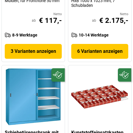
Mulden, für Fronthöhe 50 mm
HxB 1000 x 1023 mm, 7
Schubladen
Netto
Netto
€ 117,-
€ 2.175,-
ab
ab
8-9 Werktage
10-14 Werktage
3 Varianten anzeigen
6 Varianten anzeigen
Schiebetürenschrank mit
Kunststoffeinsatzkasten