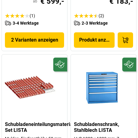
€ 599,-
€ 183,-
ab
(1)
(2)
3-4 Werktage
2-3 Werktage
2 Varianten anzeigen
Produkt anzeigen
Schubladeneinteilungsmaterial-
Schubladenschrank,
Set LISTA
Stahlblech LISTA