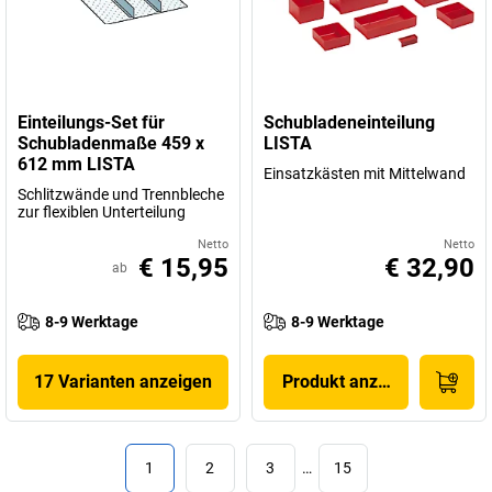
Einteilungs-Set für
Schubladeneinteilung
Schubladenmaße 459 x
LISTA
612 mm LISTA
Einsatzkästen mit Mittelwand
Schlitzwände und Trennbleche
zur flexiblen Unterteilung
Netto
Netto
€ 15,95
€ 32,90
ab
8-9 Werktage
8-9 Werktage
17 Varianten anzeigen
Produkt anzeigen
1
2
3
…
15