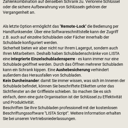
Zahlenkombination auf denselben Schrank zu. Verlorene Schlüssel
oder die sichere Aufbewahrung von Schlüsseln gehören der
Vergangenheit an.
Als letzte Option ermöglicht das "
Remote-Lock
" die Bedienung per
Handfunksender. Über eine Softwareschnittstelle kann der Zugriff
z.B. auch auf einzelne Schubladen oder Fächer innerhalb der
Schublade konfiguriert werden.
Sicherheit bieten wir aber nicht nur Ihrem Lagergut, sondern auch
Ihren Mitarbeitern. Deshalb haben Schubladenschränke von LISTA
eine
integrierte Einzelschubladensperre
- es kann immer nur eine
Schublade geöffnet werden. Durch das Öffnen mehrerer Schubladen
kann ein Schrank kippen. Eine
Aushebesicherung
verhindert
außerdem das Herausfallen von Schubladen.
Kein Durcheinander
: damit Sie immer wissen, was sich im Inneren der
Schublade befindet, können Sie beschriftete Etiketten unter das
Sichtfenster an der Griffleiste schieben. So machen Sie es sich
einfach, denn eine gute Organisation ist der Schlüssel zu Effektivität
und Produktivität.
Beschriften Sie Ihre Schubladen professionell mit der kostenlosen
Beschriftungssoftware "LISTA Script". Weitere Information erhalten
Sie bei unseren Vertriebsniederlassungen.